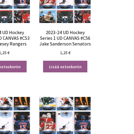
4 UD Hockey
2023-24 UD Hockey
UD CANVAS #C53
Series 1 UD CANVAS #C56
esey Rangers
Jake Sanderson Senators
1,25
€
1,25
€
ostoskoriin
Lisää ostoskoriin