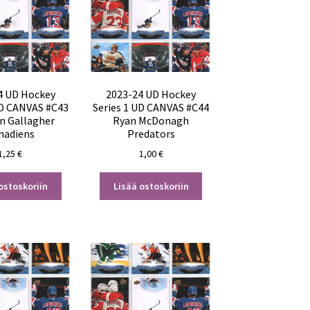
4 UD Hockey
2023-24 UD Hockey
UD CANVAS #C43
Series 1 UD CANVAS #C44
n Gallagher
Ryan McDonagh
nadiens
Predators
1,25
€
1,00
€
ostoskoriin
Lisää ostoskoriin