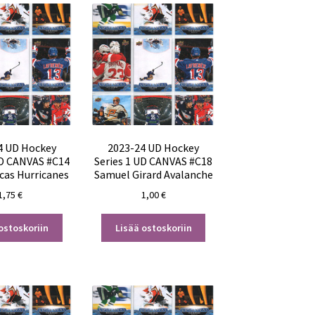
4 UD Hockey
2023-24 UD Hockey
UD CANVAS #C14
Series 1 UD CANVAS #C18
cas Hurricanes
Samuel Girard Avalanche
1,75
€
1,00
€
ostoskoriin
Lisää ostoskoriin