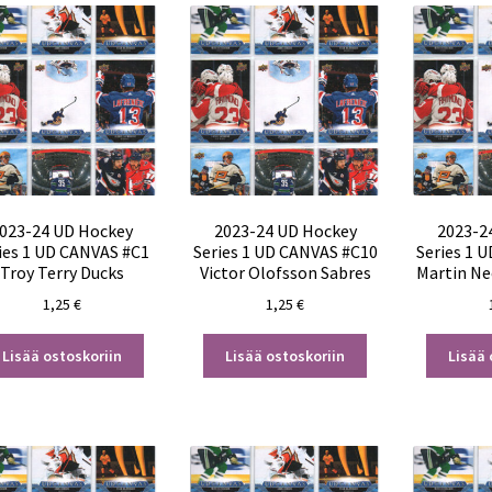
023-24 UD Hockey
2023-24 UD Hockey
2023-2
ies 1 UD CANVAS #C1
Series 1 UD CANVAS #C10
Series 1 
Troy Terry Ducks
Victor Olofsson Sabres
Martin Ne
1,25
€
1,25
€
Lisää ostoskoriin
Lisää ostoskoriin
Lisää 