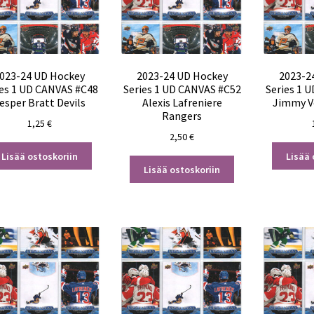
023-24 UD Hockey
2023-24 UD Hockey
2023-2
ies 1 UD CANVAS #C48
Series 1 UD CANVAS #C52
Series 1 
esper Bratt Devils
Alexis Lafreniere
Jimmy V
Rangers
1,25
€
2,50
€
Lisää ostoskoriin
Lisää 
Lisää ostoskoriin