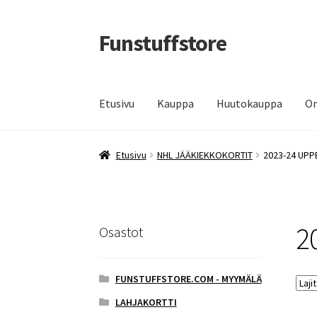
Funstuffstore
Siirry
Siirry
navigointiin
sisältöön
Etusivu
Kauppa
Huutokauppa
Om
Etusivu
NHL JÄÄKIEKKOKORTIT
2023-24 UPP
2
Osastot
FUNSTUFFSTORE.COM - MYYMÄLÄ
LAHJAKORTTI