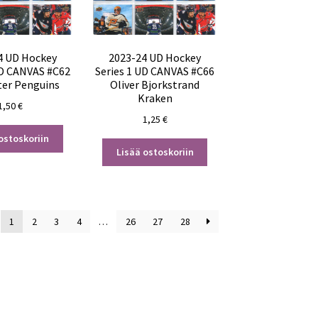
4 UD Hockey
2023-24 UD Hockey
UD CANVAS #C62
Series 1 UD CANVAS #C66
rter Penguins
Oliver Bjorkstrand
Kraken
1,50
€
1,25
€
ostoskoriin
Lisää ostoskoriin
1
2
3
4
…
26
27
28