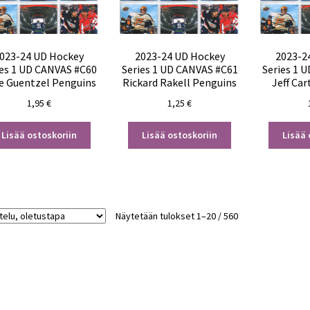
023-24 UD Hockey
2023-24 UD Hockey
2023-2
ies 1 UD CANVAS #C60
Series 1 UD CANVAS #C61
Series 1 
e Guentzel Penguins
Rickard Rakell Penguins
Jeff Ca
1,95
€
1,25
€
Lisää ostoskoriin
Lisää ostoskoriin
Lisää 
Näytetään tulokset 1–20 / 560