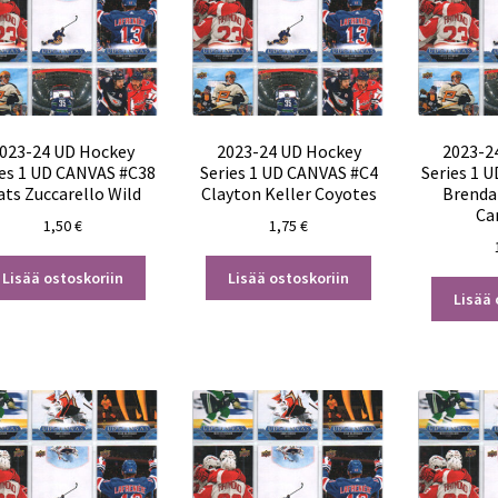
023-24 UD Hockey
2023-24 UD Hockey
2023-2
ies 1 UD CANVAS #C38
Series 1 UD CANVAS #C4
Series 1 
ts Zuccarello Wild
Clayton Keller Coyotes
Brenda
Ca
1,50
€
1,75
€
Lisää ostoskoriin
Lisää ostoskoriin
Lisää 