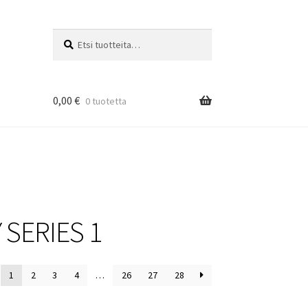
Etsi:
Haku
0,00
€
0 tuotetta
 SERIES 1
1
2
3
4
…
26
27
28