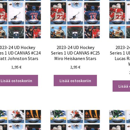
023-24 UD Hockey
2023-24 UD Hockey
2023-2
ies 1 UD CANVAS #C24
Series 1 UD CANVAS #C25
Series 1 
att Johnston Stars
Miro Heiskanen Stars
Lucas 
1,95
€
2,95
€
Lisää ostoskoriin
Lisää ostoskoriin
Lisää 