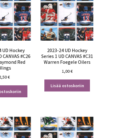
4 UD Hockey
2023-24 UD Hockey
UD CANVAS #C26
Series 1 UD CANVAS #C31
Raymond Red
Warren Foegele Oilers
Wings
1,00
€
2,50
€
Lisää ostoskoriin
ostoskoriin