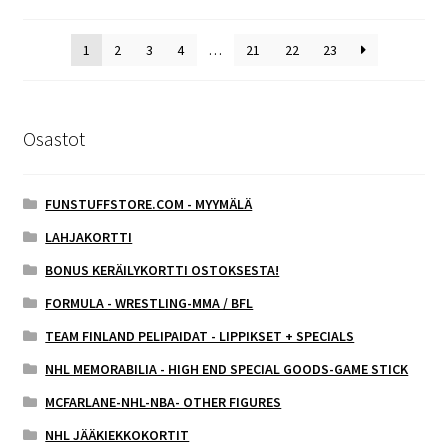
1
2
3
4
…
21
22
23
Osastot
FUNSTUFFSTORE.COM - MYYMÄLÄ
LAHJAKORTTI
BONUS KERÄILYKORTTI OSTOKSESTA!
FORMULA - WRESTLING-MMA / BFL
TEAM FINLAND PELIPAIDAT - LIPPIKSET + SPECIALS
NHL MEMORABILIA - HIGH END SPECIAL GOODS-GAME STICK
MCFARLANE-NHL-NBA- OTHER FIGURES
NHL JÄÄKIEKKOKORTIT