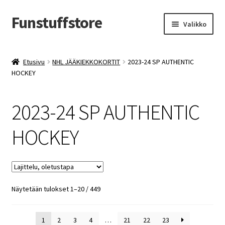
Funstuffstore
Siirry
Siirry
Valikko
navigointiin
sisältöön
Etusivu
NHL JÄÄKIEKKOKORTIT
2023-24 SP AUTHENTIC
HOCKEY
2023-24 SP AUTHENTIC
HOCKEY
Näytetään tulokset 1–20 / 449
1
2
3
4
…
21
22
23