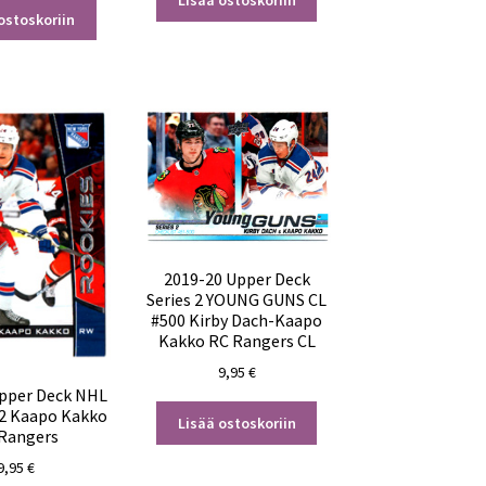
Lisää ostoskoriin
ostoskoriin
2019-20 Upper Deck
Series 2 YOUNG GUNS CL
#500 Kirby Dach-Kaapo
Kakko RC Rangers CL
9,95
€
pper Deck NHL
2 Kaapo Kakko
Lisää ostoskoriin
Rangers
9,95
€