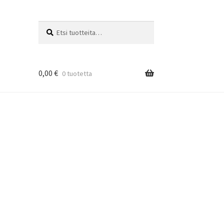
Etsi:
Haku
0,00
€
0 tuotetta