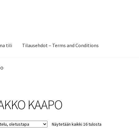
a tili
Tilausehdot – Terms and Conditions
PO
AKKO KAAPO
Näytetään kaikki 16 tulosta