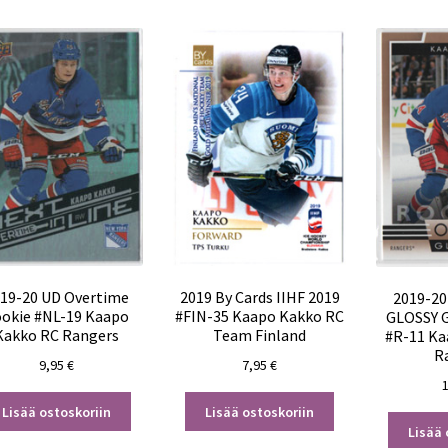
19-20 UD Overtime
2019 By Cards IIHF 2019
2019-20
okie #NL-19 Kaapo
#FIN-35 Kaapo Kakko RC
GLOSSY 
Kakko RC Rangers
Team Finland
#R-11 Ka
R
9,95
€
7,95
€
Lisää ostoskoriin
Lisää ostoskoriin
Lisää 