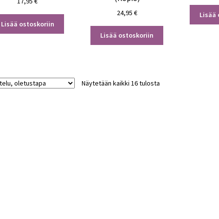
17,95
€
24,95
€
Lisää 
Lisää ostoskoriin
Lisää ostoskoriin
Näytetään kaikki 16 tulosta