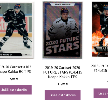
2018-19 C
19-20 Cardset #162
2019-20 Cardset 2020
#14of15
aapo Kakko RC TPS
FUTURE STARS #14of15
Kaapo Kakko TPS
7,95
€
11,95
€
Lisää ostoskoriin
Lisää 
Lisää ostoskoriin