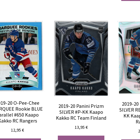
019-20 O-Pee-Chee
2019-20
2019-20 Panini Prizm
RQUEE Rookie BLUE
SILVER R
SILVER #P-KK Kaapo
arallel #650 Kaapo
KK Kaa
Kakko RC Team Finland
Kakko RC Rangers
R
13,95
€
12,95
€