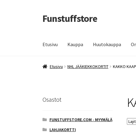
Funstuffstore
Siirry
Siirry
navigointiin
sisältöön
Etusivu
Kauppa
Huutokauppa
Om
Etusivu
NHL JÄÄKIEKKOKORTIT
KAKKO KAA
K
Osastot
FUNSTUFFSTORE.COM - MYYMÄLÄ
LAHJAKORTTI