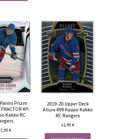
 Panini Prizm
2019-20 Upper Deck
EFRACTOR #P-
Allure #99 Kaapo Kakko
po Kakko RC
RC Rangers
angers
12,95
€
27,95
€