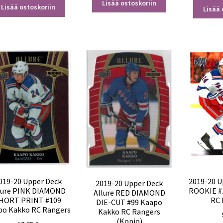
Lisää ostoskoriin
Lisää ostoskoriin
Lisää 
019-20 Upper Deck
2019-20 U
2019-20 Upper Deck
lure PINK DIAMOND
ROOKIE #
Allure RED DIAMOND
HORT PRINT #109
RC 
DIE-CUT #99 Kaapo
po Kakko RC Rangers
Kakko RC Rangers
(Kopio)