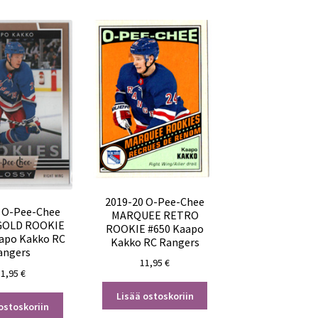
2019-20 O-Pee-Chee
 O-Pee-Chee
MARQUEE RETRO
GOLD ROOKIE
ROOKIE #650 Kaapo
apo Kakko RC
Kakko RC Rangers
angers
11,95
€
11,95
€
Lisää ostoskoriin
ostoskoriin