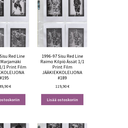
Sisu Red Line
1996-97 Sisu Red Line
 Marjamäki
Raimo Kilpiö Ässät 1/1
1/1 Print Film
Print Film
KKOLEIJONA
JÄÄKIEKKOLEIJONA
#195
#189
49,90
€
119,90
€
ostoskoriin
Lisää ostoskoriin