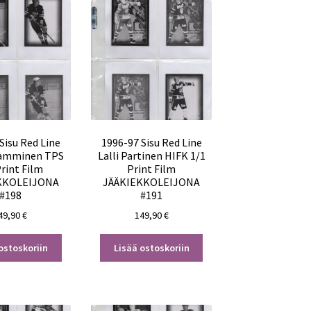
Sisu Red Line
1996-97 Sisu Red Line
Tamminen TPS
Lalli Partinen HIFK 1/1
Print Film
Print Film
KKOLEIJONA
JÄÄKIEKKOLEIJONA
#198
#191
49,90
€
149,90
€
ostoskoriin
Lisää ostoskoriin