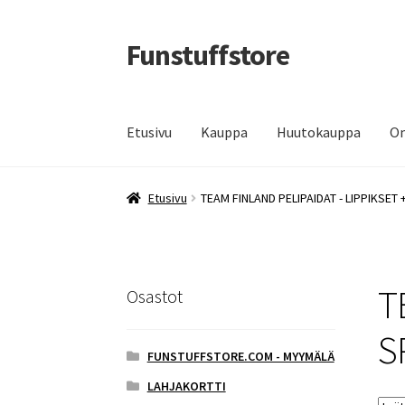
Funstuffstore
Siirry
Siirry
navigointiin
sisältöön
Etusivu
Kauppa
Huutokauppa
Om
Etusivu
TEAM FINLAND PELIPAIDAT - LIPPIKSET 
T
Osastot
S
FUNSTUFFSTORE.COM - MYYMÄLÄ
LAHJAKORTTI