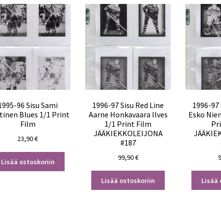
1995-96 Sisu Sami
1996-97 Sisu Red Line
1996-97 
inen Blues 1/1 Print
Aarne Honkavaara Ilves
Esko Nie
Film
1/1 Print Film
Pr
JÄÄKIEKKOLEIJONA
JÄÄKIE
23,90
€
#187
99,90
€
Lisää ostoskoriin
Lisää ostoskoriin
Lisää 