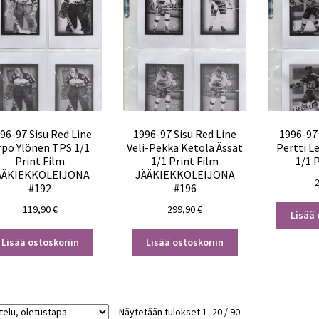
96-97 Sisu Red Line
1996-97 Sisu Red Line
1996-97
rpo Ylönen TPS 1/1
Veli-Pekka Ketola Ässät
Pertti L
Print Film
1/1 Print Film
1/1 
ÄÄKIEKKOLEIJONA
JÄÄKIEKKOLEIJONA
#192
#196
119,90
€
299,90
€
Lisää 
Lisää ostoskoriin
Lisää ostoskoriin
Näytetään tulokset 1–20 / 90