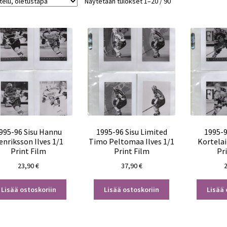
Näytetään tulokset 1–20 / 90
995-96 Sisu Hannu
1995-96 Sisu Limited
1995-9
enriksson Ilves 1/1
Timo Peltomaa Ilves 1/1
Kortela
Print Film
Print Film
Pr
23,90
€
37,90
€
Lisää ostoskoriin
Lisää ostoskoriin
Lisää 