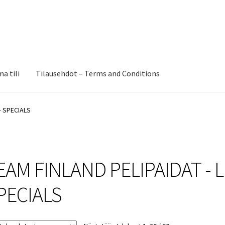
a tili
Tilausehdot – Terms and Conditions
+ SPECIALS
EAM FINLAND PELIPAIDAT - L
PECIALS