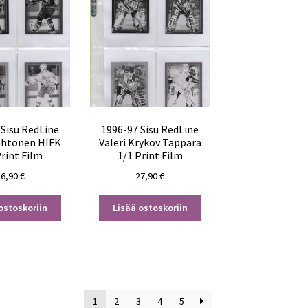
 Sisu RedLine
1996-97 Sisu RedLine
ehtonen HIFK
Valeri Krykov Tappara
Print Film
1/1 Print Film
26,90
€
27,90
€
ostoskoriin
Lisää ostoskoriin
1
2
3
4
5