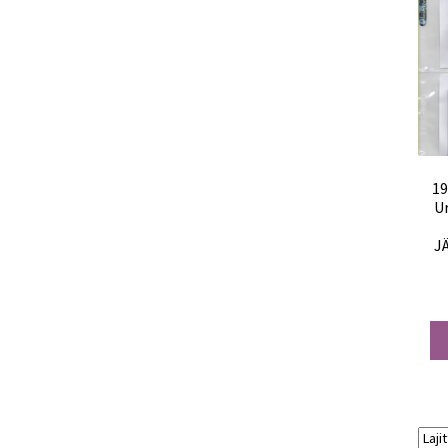
19
U
J