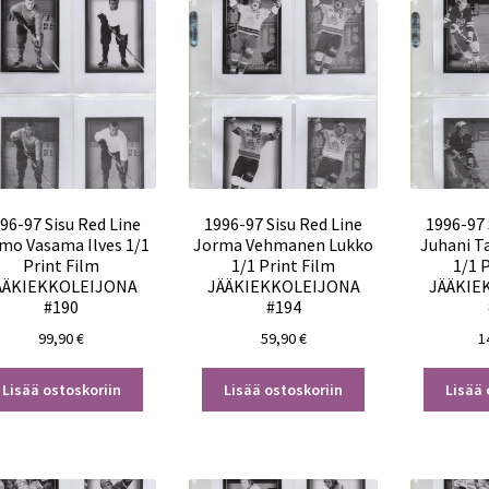
96-97 Sisu Red Line
1996-97 Sisu Red Line
1996-97 
mo Vasama Ilves 1/1
Jorma Vehmanen Lukko
Juhani 
Print Film
1/1 Print Film
1/1 
ÄÄKIEKKOLEIJONA
JÄÄKIEKKOLEIJONA
JÄÄKIE
#190
#194
99,90
€
59,90
€
1
Lisää ostoskoriin
Lisää ostoskoriin
Lisää 