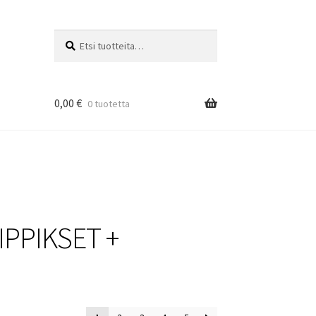
Etsi:
Haku
0,00
€
0 tuotetta
IPPIKSET +