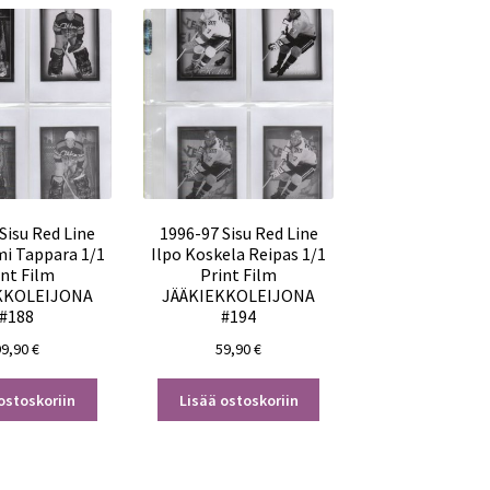
Sisu Red Line
1996-97 Sisu Red Line
mi Tappara 1/1
Ilpo Koskela Reipas 1/1
int Film
Print Film
KKOLEIJONA
JÄÄKIEKKOLEIJONA
#188
#194
99,90
€
59,90
€
ostoskoriin
Lisää ostoskoriin