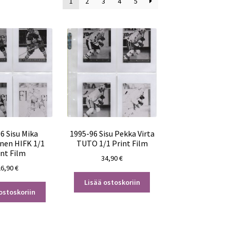
1
2
3
4
5
6 Sisu Mika
1995-96 Sisu Pekka Virta
inen HIFK 1/1
TUTO 1/1 Print Film
int Film
34,90
€
26,90
€
Lisää ostoskoriin
ostoskoriin