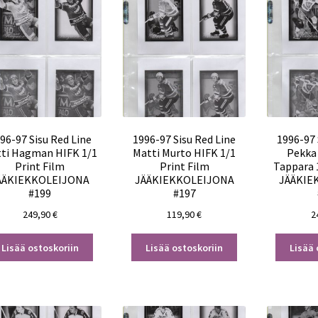
96-97 Sisu Red Line
1996-97 Sisu Red Line
1996-97 
ti Hagman HIFK 1/1
Matti Murto HIFK 1/1
Pekka
Print Film
Print Film
Tappara 
ÄÄKIEKKOLEIJONA
JÄÄKIEKKOLEIJONA
JÄÄKIE
#199
#197
249,90
€
119,90
€
2
Lisää ostoskoriin
Lisää ostoskoriin
Lisää 