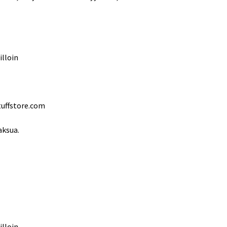
illoin
tuffstore.com
aksua.
illoin