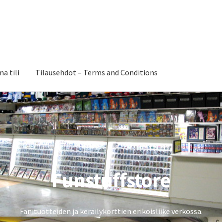
a tili
Tilausehdot – Terms and Conditions
Funstuffstore
Fanituotteiden ja keräilykorttien erikoisliike verkossa.