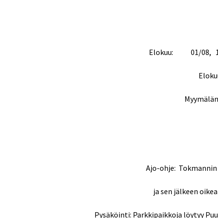
Elokuu: 01/08, 15/0
Elok
Myymälän o
Ajo-ohje: Tokmannin l
ja sen jälkeen oikea
Pysäköinti: Parkkipaikkoja löytyy Pu