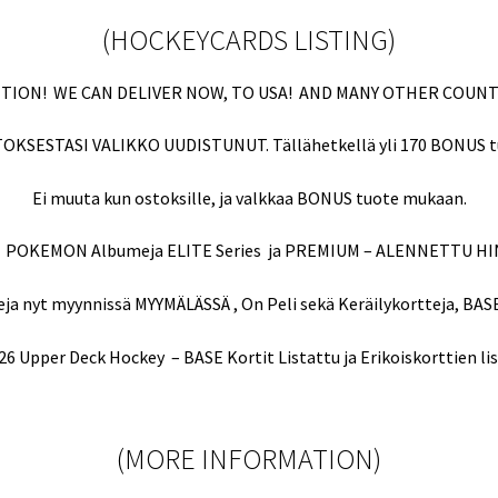
(HOCKEYCARDS LISTING)
TION! WE CAN DELIVER NOW, TO USA! AND MANY OTHER COUNT
KSESTASI VALIKKO UUDISTUNUT. Tällähetkellä yli 170 BONUS t
Ei muuta kun ostoksille, ja valkkaa BONUS tuote mukaan.
 POKEMON Albumeja ELITE Series ja PREMIUM – ALENNETTU HI
 nyt myynnissä MYYMÄLÄSSÄ , On Peli sekä Keräilykortteja, BASE 
6 Upper Deck Hockey – BASE Kortit Listattu ja Erikoiskorttien li
(MORE INFORMATION)