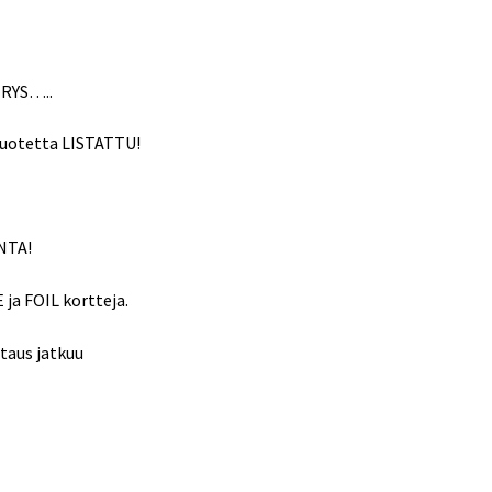
RYS…..
uotetta LISTATTU!
NTA!
ja FOIL kortteja.
staus jatkuu