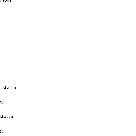
Listattu
tu
istattu
tu