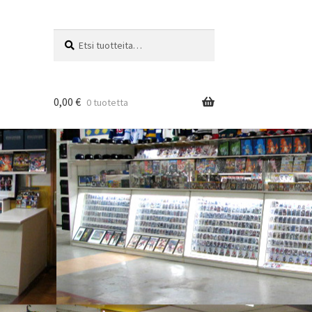
Etsi:
Haku
0,00
€
0 tuotetta