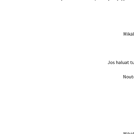
Mikäl
Jos haluat t
Nouto
Mikäl