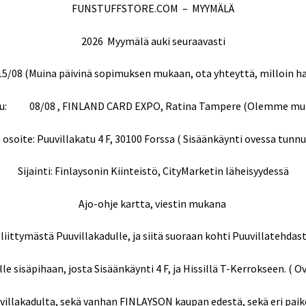
FUNSTUFFSTORE.COM – MYYMÄLÄ
2026 Myymälä auki seuraavasti
8 (Muina päivinä sopimuksen mukaan, ota yhteyttä, milloin halu
uu: 08/08 , FINLAND CARD EXPO, Ratina Tampere (Olemme mu
soite: Puuvillakatu 4 F, 30100 Forssa ( Sisäänkäynti ovessa tunn
Sijainti: Finlaysonin Kiinteistö, CityMarketin läheisyydessä
Ajo-ohje kartta, viestin mukana
iittymästä Puuvillakadulle, ja siitä suoraan kohti Puuvillatehdast
lle sisäpihaan, josta Sisäänkäynti 4 F, ja Hissillä T-Kerrokseen. ( 
uvillakadulta, sekä vanhan FINLAYSON kaupan edestä, sekä eri paik