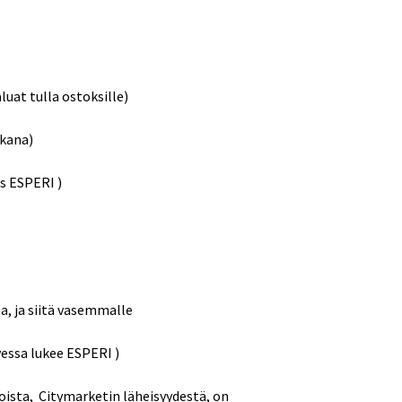
at tulla ostoksille)
kana)
us ESPERI )
a, ja siitä vasemmalle
Ovessa lukee ESPERI )
oista, Citymarketin läheisyydestä, on