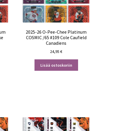
num
2025-26 O-Pee-Chee Platinum
ke
COSMIC /65 #109 Cole Caufield
Canadiens
24,95
€
Lisää ostoskoriin