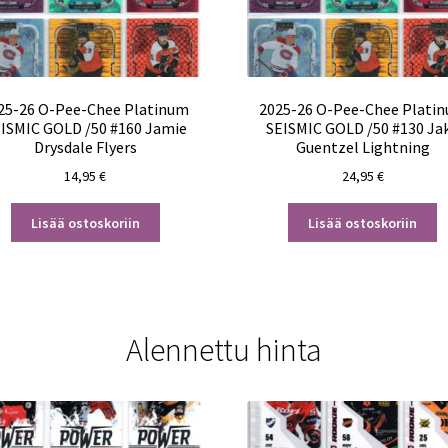
25-26 O-Pee-Chee Platinum
2025-26 O-Pee-Chee Plati
ISMIC GOLD /50 #160 Jamie
SEISMIC GOLD /50 #130 Ja
Drysdale Flyers
Guentzel Lightning
14,95
€
24,95
€
Lisää ostoskoriin
Lisää ostoskoriin
Alennettu hinta