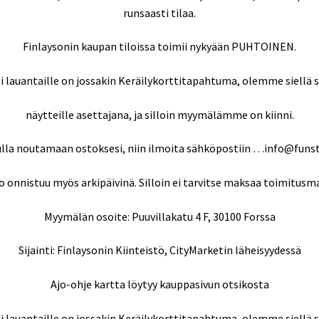
runsaasti tilaa.
Finlaysonin kaupan tiloissa toimii nykyään PUHTOINEN.
i lauantaille on jossakin Keräilykorttitapahtuma, olemme siellä s
näytteille asettajana, ja silloin myymälämme on kiinni.
ulla noutamaan ostoksesi, niin ilmoita sähköpostiin …info@funs
 onnistuu myös arkipäivinä. Silloin ei tarvitse maksaa toimitusm
Myymälän osoite: Puuvillakatu 4 F, 30100 Forssa
Sijainti: Finlaysonin Kiinteistö, CityMarketin läheisyydessä
Ajo-ohje kartta löytyy kauppasivun otsikosta
i lauantaille on jossakin Keräilykorttitapahtuma, olemme siellä s