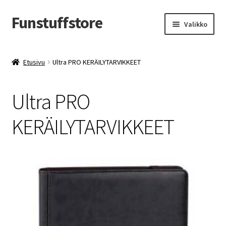
Funstuffstore
Siirry
Siirry
Valikko
navigointiin
sisältöön
Etusivu
Ultra PRO KERÄILYTARVIKKEET
Ultra PRO
KERÄILYTARVIKKEET