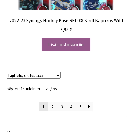
2022-23 Synergy Hockey Base RED #8 Kirill Kaprizov Wild
3,95
€
Lisää ostoskoriin
Näytetään tulokset 1–20 / 95
1
2
3
4
5