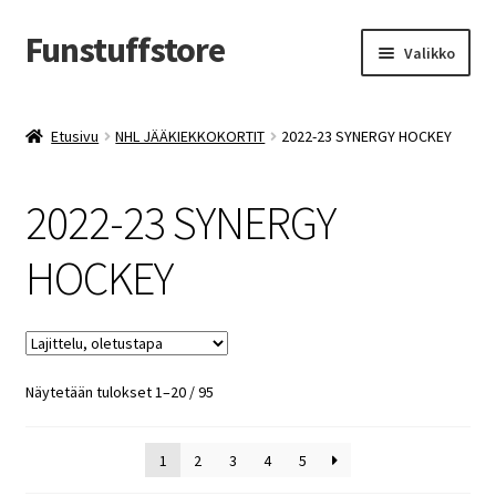
Funstuffstore
Siirry
Siirry
Valikko
navigointiin
sisältöön
Etusivu
NHL JÄÄKIEKKOKORTIT
2022-23 SYNERGY HOCKEY
2022-23 SYNERGY
HOCKEY
Näytetään tulokset 1–20 / 95
1
2
3
4
5