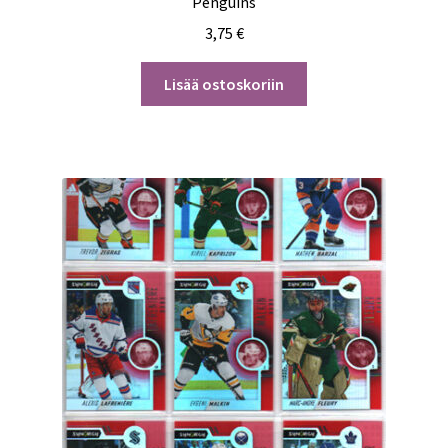
Penguins
3,75
€
Lisää ostoskoriin