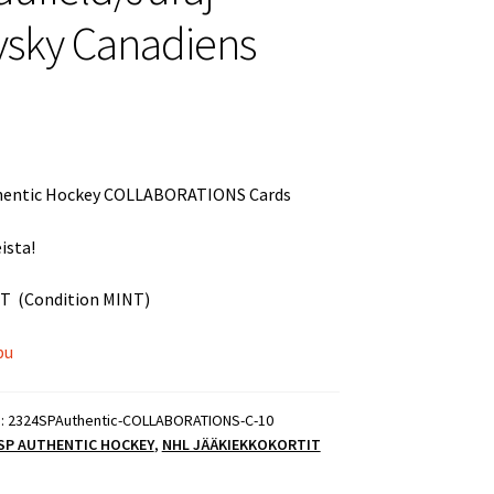
vsky Canadiens
thentic Hockey COLLABORATIONS Cards
ista!
T (Condition MINT)
pu
):
2324SPAuthentic-COLLABORATIONS-C-10
 SP AUTHENTIC HOCKEY
,
NHL JÄÄKIEKKOKORTIT