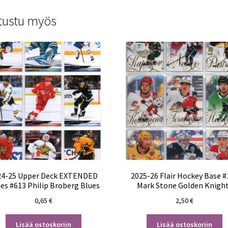
tustu myös
24-25 Upper Deck EXTENDED
2025-26 Flair Hockey Base #
ies #613 Philip Broberg Blues
Mark Stone Golden Knigh
0,65
€
2,50
€
Lisää ostoskoriin
Lisää ostoskoriin