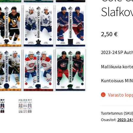
Slafko
2,50
€
2023-24 SP Au
Mallikuvia korte
Kuntoisuus MIN
Varasto lop
Tuotetunnus (SKU
Osastot:
2023-24