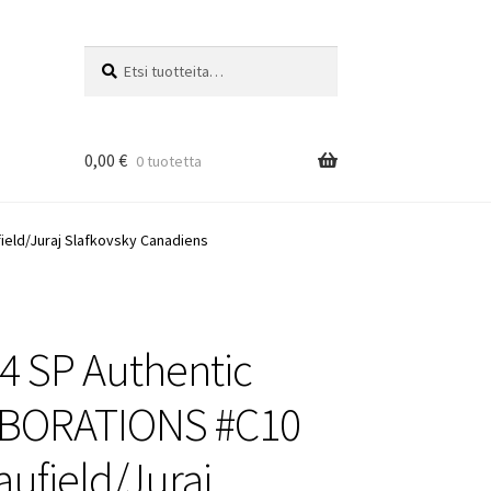
Etsi:
Haku
0,00
€
0 tuotetta
eld/Juraj Slafkovsky Canadiens
4 SP Authentic
BORATIONS #C10
aufield/Juraj