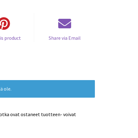
is product
Share via Email
ä ole.
jotka ovat ostaneet tuotteen- voivat