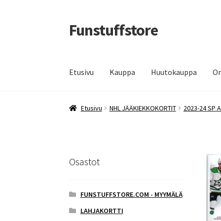
Funstuffstore
Siirry
Siirry
navigointiin
sisältöön
Etusivu
Kauppa
Huutokauppa
Om
Etusivu
NHL JÄÄKIEKKOKORTIT
2023-24 SP 
Osastot
FUNSTUFFSTORE.COM - MYYMÄLÄ
LAHJAKORTTI