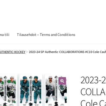
a tili
Tilausehdot – Terms and Conditions
AUTHENTIC HOCKEY
2023-24 SP Authentic COLLABORATIONS #C10 Cole Caufi
2023-2
🔍
COLLA
Cole C