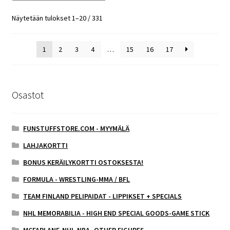
Näytetään tulokset 1–20 / 331
1
2
3
4
…
15
16
17
Osastot
FUNSTUFFSTORE.COM - MYYMÄLÄ
LAHJAKORTTI
BONUS KERÄILYKORTTI OSTOKSESTA!
FORMULA - WRESTLING-MMA / BFL
TEAM FINLAND PELIPAIDAT - LIPPIKSET + SPECIALS
NHL MEMORABILIA - HIGH END SPECIAL GOODS-GAME STICK