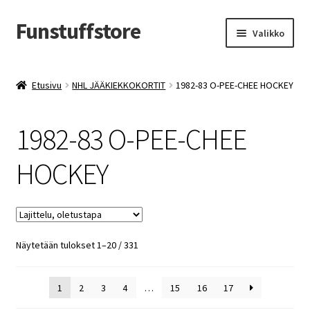
Funstuffstore
Siirry
Siirry
Valikko
navigointiin
sisältöön
Etusivu
NHL JÄÄKIEKKOKORTIT
1982-83 O-PEE-CHEE HOCKEY
1982-83 O-PEE-CHEE
HOCKEY
Näytetään tulokset 1–20 / 331
1
2
3
4
…
15
16
17