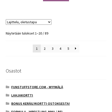
Näytetään tulokset 1–20 / 89
1
2
3
4
5
Osastot
FUNSTUFFSTORE.COM - MYYMÄLÄ
LAHJAKORTTI
BONUS KERÄILYKORTTI OSTOKSESTA!
FORMULA - WRESTLING-MMA / BFL