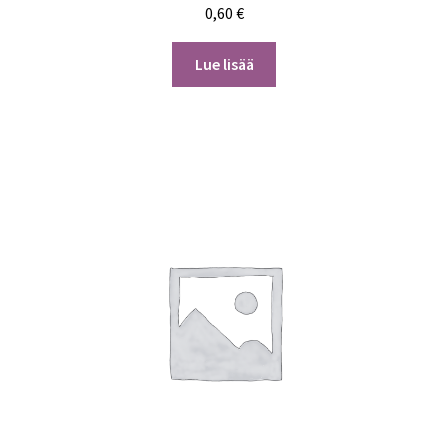
0,60
€
Lue lisää