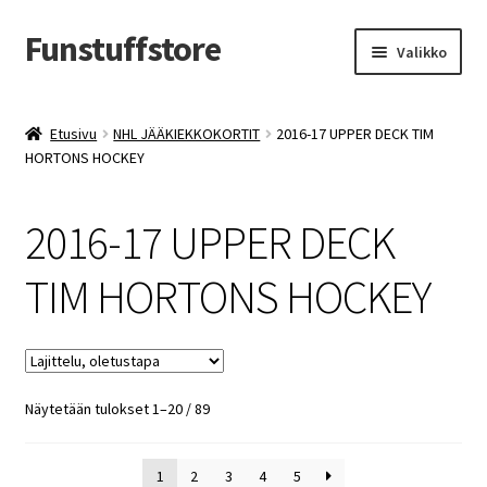
Funstuffstore
Siirry
Siirry
Valikko
navigointiin
sisältöön
Etusivu
NHL JÄÄKIEKKOKORTIT
2016-17 UPPER DECK TIM
HORTONS HOCKEY
2016-17 UPPER DECK
TIM HORTONS HOCKEY
Näytetään tulokset 1–20 / 89
1
2
3
4
5