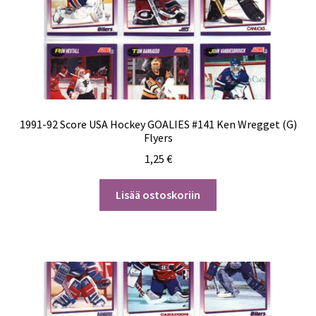
1991-92 Score USA Hockey GOALIES #141 Ken Wregget (G)
Flyers
1,25
€
Lisää ostoskoriin