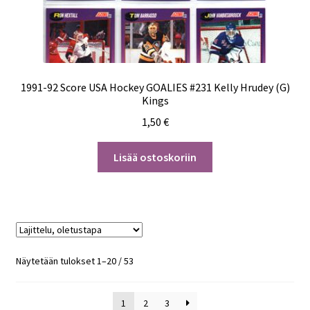
1991-92 Score USA Hockey GOALIES #231 Kelly Hrudey (G)
Kings
1,50
€
Lisää ostoskoriin
Näytetään tulokset 1–20 / 53
1
2
3