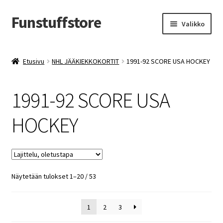
Funstuffstore
Siirry
Siirry
Valikko
navigointiin
sisältöön
Etusivu
NHL JÄÄKIEKKOKORTIT
1991-92 SCORE USA HOCKEY
1991-92 SCORE USA
HOCKEY
Näytetään tulokset 1–20 / 53
1
2
3