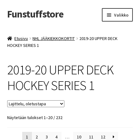
Funstuffstore
Siirry
Siirry
Valikko
navigointiin
sisältöön
Etusivu
NHL JÄÄKIEKKOKORTIT
2019-20 UPPER DECK
HOCKEY SERIES 1
2019-20 UPPER DECK
HOCKEY SERIES 1
Näytetään tulokset 1–20 / 232
1
2
3
4
…
10
11
12