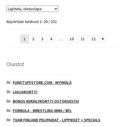
Näytetään tulokset 1–20 / 232
1
2
3
4
…
10
11
12
Osastot
FUNSTUFFSTORE.COM - MYYMÄLÄ
LAHJAKORTTI
BONUS KERÄILYKORTTI OSTOKSESTA!
FORMULA - WRESTLING-MMA / BFL
TEAM FINLAND PELIPAIDAT - LIPPIKSET + SPECIALS