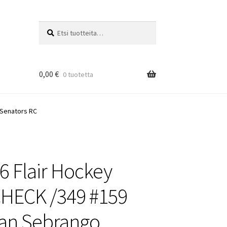
Etsi:
Haku
0,00
€
0 tuotetta
 Senators RC
6 Flair Hockey
HECK /349 #159
an Sebrango