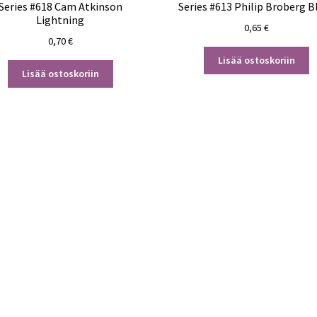
Series #618 Cam Atkinson
Series #613 Philip Broberg B
Lightning
0,65
€
0,70
€
Lisää ostoskoriin
Lisää ostoskoriin