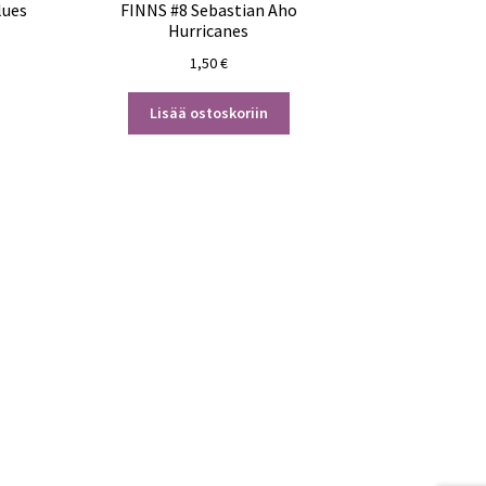
lues
FINNS #8 Sebastian Aho
Hurricanes
1,50
€
Lisää ostoskoriin