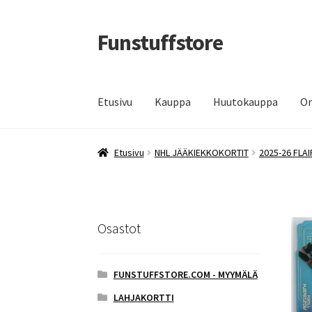
Funstuffstore
Siirry
Siirry
navigointiin
sisältöön
Etusivu
Kauppa
Huutokauppa
Om
Etusivu
NHL JÄÄKIEKKOKORTIT
2025-26 FLA
Osastot
FUNSTUFFSTORE.COM - MYYMÄLÄ
LAHJAKORTTI