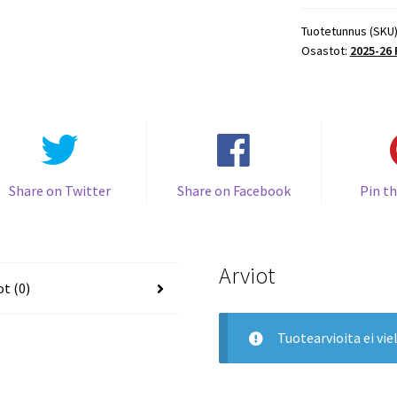
Hockey
FORECHECK
Tuotetunnus (SKU
Osastot:
2025-26
/349
#159
Donovan
Sebrango
Senators
RC
määrä
Share on Twitter
Share on Facebook
Pin th
Arviot
ot (0)
Tuotearvioita ei viel