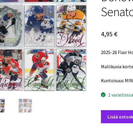
Senato
4,95
€
2025-26 Flair 
Mallikuvia korte
Kuntoisuus MIN
1 varastoss
2025-
Lisää ostosk
26
Flair