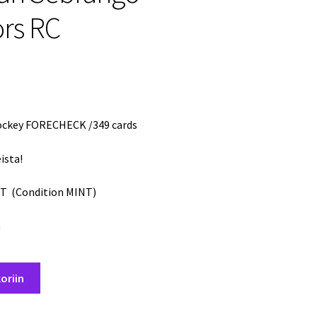
rs RC
Hockey FORECHECK /349 cards
ista!
T (Condition MINT)
a
oriin