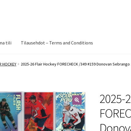
a tili
Tilausehdot – Terms and Conditions
IR HOCKEY
2025-26 Flair Hockey FORECHECK /349 #159 Donovan Sebrango
2025-2
🔍
FOREC
Donov