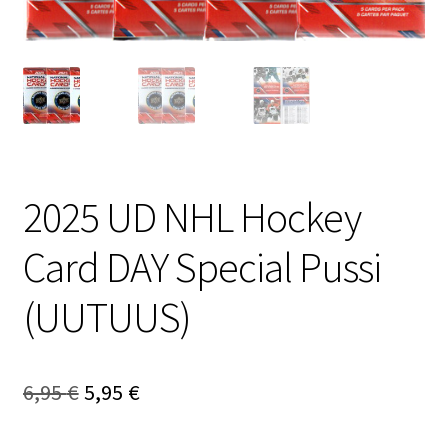
2025 UD NHL Hockey
Card DAY Special Pussi
(UUTUUS)
Alkuperäinen
Nykyinen
6,95
€
5,95
€
hinta
hinta