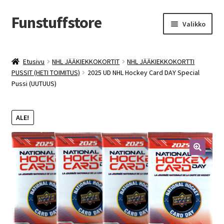
Funstuffstore
Siirry
Siirry
Valikko
navigointiin
sisältöön
Etusivu
NHL JÄÄKIEKKOKORTIT
NHL JÄÄKIEKKOKORTTI
PUSSIT (HETI TOIMITUS)
2025 UD NHL Hockey Card DAY Special
Pussi (UUTUUS)
ALE!
🔍