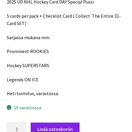
2025 UD NHL Hockey Card DAY Special Pussi
oli:
on:
6,95 €.
5,95 €.
5 cards per pack + Checklist Card ( Collect The Entire 31-
Card SET)
Sarjassa mukana mm.
Prominent ROOKIES
Hockey SUPERSTARS
Legends ON ICE
Heti toimitus, varastossa.
10 varastossa
2025
Lisää ostoskoriin