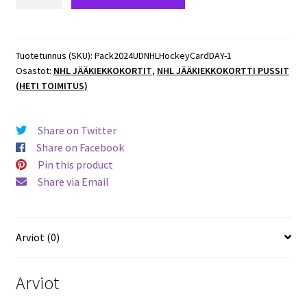
UD
NHL
Hockey
Card
Tuotetunnus (SKU):
Pack2024UDNHLHockeyCardDAY-1
Osastot:
NHL JÄÄKIEKKOKORTIT
,
NHL JÄÄKIEKKOKORTTI PUSSIT
DAY
(HETI TOIMITUS)
Special
Pussi
(UUTUUS)
Share on Twitter
määrä
Share on Facebook
Pin this product
Share via Email
Arviot (0)
Arviot