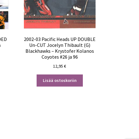
DED
2002-03 Pacific Heads UP DOUBLE
n
Un-CUT Jocelyn Thibault (G)
Blackhawks – Krystofer Kolanos
Coyotes #26 ja 96
12,95
€
Lisää ostoskoriin