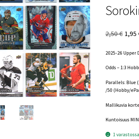
Soroki
Alku
2,50
€
1,95
hint
2025-26 Upper 
oli:
2,50 
Odds – 1:3 Hobb
Parallels: Blue 
/50 (Hobby/ePac
Mallikuvia korte
Kuntoisuus MIN
1 varastoss