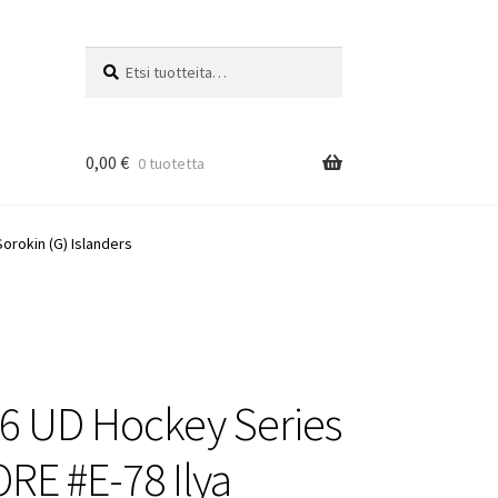
Etsi:
Haku
0,00
€
0 tuotetta
orokin (G) Islanders
6 UD Hockey Series
RE #E-78 Ilya