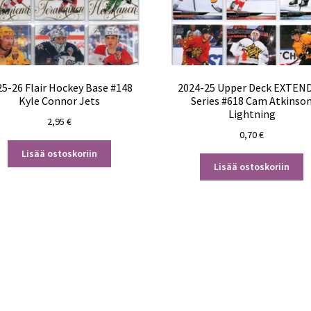
25-26 Flair Hockey Base #148
2024-25 Upper Deck EXTEN
Kyle Connor Jets
Series #618 Cam Atkinso
Lightning
2,95
€
0,70
€
Lisää ostoskoriin
Lisää ostoskoriin