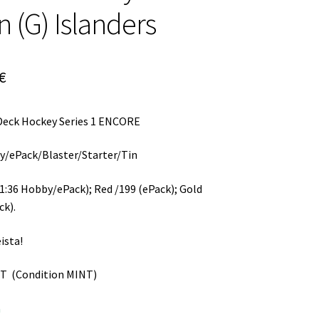
n (G) Islanders
peräinen
Nykyinen
€
a
hinta
Deck Hockey Series 1 ENCORE
on:
€.
1,95 €.
y/ePack/Blaster/Starter/Tin
(1:36 Hobby/ePack); Red /199 (ePack); Gold
k).
ista!
T (Condition MINT)
a