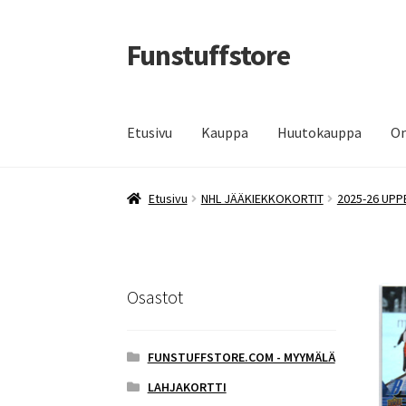
Funstuffstore
Siirry
Siirry
navigointiin
sisältöön
Etusivu
Kauppa
Huutokauppa
Om
Etusivu
NHL JÄÄKIEKKOKORTIT
2025-26 UPP
Osastot
FUNSTUFFSTORE.COM - MYYMÄLÄ
LAHJAKORTTI