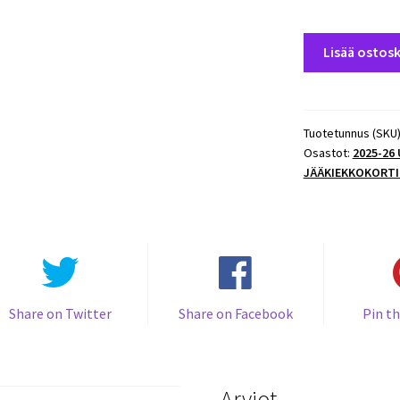
2025-
Lisää ostosk
26
UD
Hockey
Series
Tuotetunnus (SKU
Osastot:
2025-26
1
JÄÄKIEKKOKORTI
ENCORE
#E-
78
Ilya
Sorokin
(G)
Islanders
Share on Twitter
Share on Facebook
Pin th
määrä
Arviot