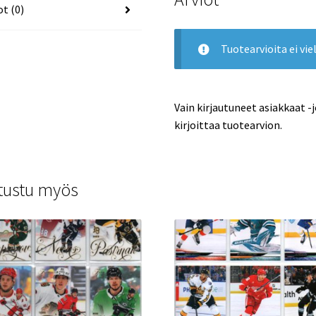
ot (0)
Tuotearvioita ei viel
Vain kirjautuneet asiakkaat -
kirjoittaa tuotearvion.
tustu myös