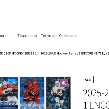
a tili
Tilausehdot – Terms and Conditions
ER DECK HOCKEY SERIES 1
2025-26 UD Hockey Series 1 ENCORE #E-78 Ilya S
ALE!
2025-2
🔍
1 ENCO