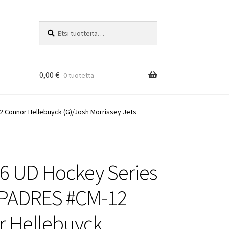
Etsi:
Haku
0,00
€
0 tuotetta
 Connor Hellebuyck (G)/Josh Morrissey Jets
6 UD Hockey Series
PADRES #CM-12
r Hellebuyck