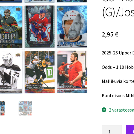
(G)/Jo
2,95
€
2025-26 Upper 
Odds – 1:10 Hob
Mallikuvia korte
Kuntoisuus MIN
2 varastoss
2025-