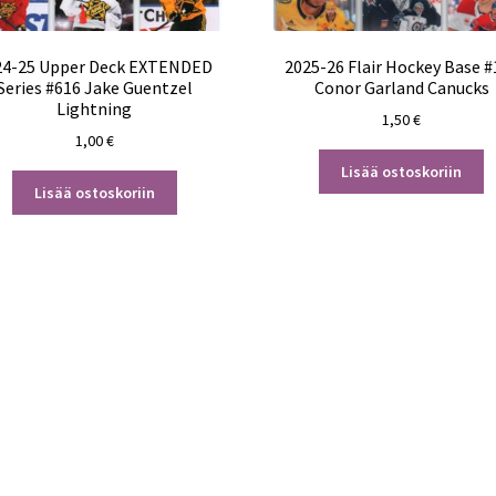
24-25 Upper Deck EXTENDED
2025-26 Flair Hockey Base #
Series #616 Jake Guentzel
Conor Garland Canucks
Lightning
1,50
€
1,00
€
Lisää ostoskoriin
Lisää ostoskoriin