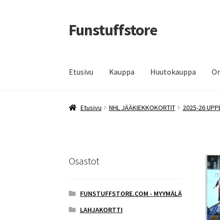
Funstuffstore
Siirry
Siirry
navigointiin
sisältöön
Etusivu
Kauppa
Huutokauppa
Om
Etusivu
NHL JÄÄKIEKKOKORTIT
2025-26 UPP
Osastot
FUNSTUFFSTORE.COM - MYYMÄLÄ
LAHJAKORTTI