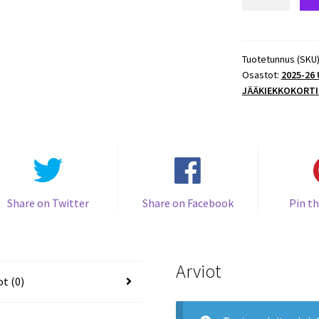
26
UD
Hockey
Series
Tuotetunnus (SKU
Osastot:
2025-26
1
JÄÄKIEKKOKORTI
COMPADRES
#CM-
12
Connor
Hellebuyck
(G)/Josh
Morrissey
Share on Twitter
Share on Facebook
Pin th
Jets
määrä
Arviot
ot (0)