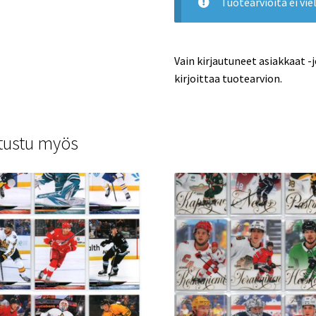
Tuotearvioita ei viel
Vain kirjautuneet asiakkaat -
kirjoittaa tuotearvion.
tustu myös