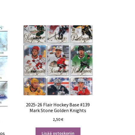
2025-26 Flair Hockey Base #139
Mark Stone Golden Knights
2,50
€
y
kos
Lisää ostoskoriin