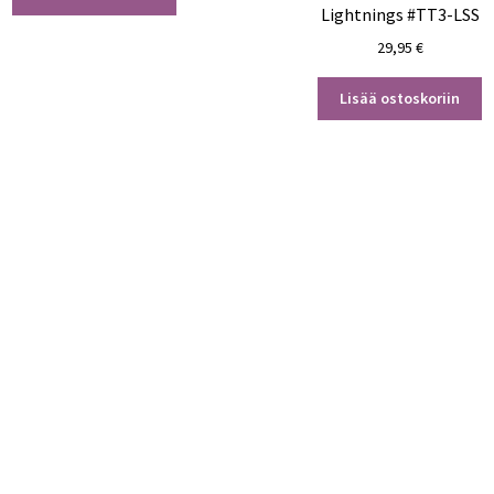
Lightnings #TT3-LSS
29,95
€
Lisää ostoskoriin