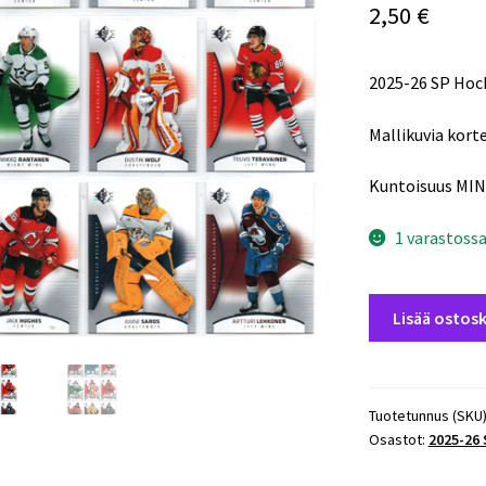
2,50
€
2025-26 SP Hoc
Mallikuvia korte
Kuntoisuus MIN
1 varastoss
2025-
Lisää ostosk
26
SP
Hockey
Base
Tuotetunnus (SKU
Osastot:
2025-26
#51
Mikko