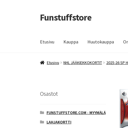
Funstuffstore
Siirry
Siirry
navigointiin
sisältöön
Etusivu
Kauppa
Huutokauppa
Om
Etusivu
NHL JÄÄKIEKKOKORTIT
2025-26 SP 
Osastot
FUNSTUFFSTORE.COM - MYYMÄLÄ
LAHJAKORTTI