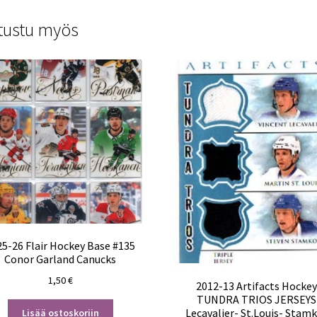
tustu myös
25-26 Flair Hockey Base #135
Conor Garland Canucks
1,50
€
2012-13 Artifacts Hocke
TUNDRA TRIOS JERSEYS
Lecavalier- St.Louis- Stam
Lisää ostoskoriin