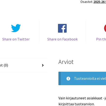
Osastot:
2025-26
#5
Zach
Werenski
Blue
Jackets
määrä
Share on Twitter
Share on Facebook
Pin th
Arviot
ot (0)
Tuotearvioita ei viel
Vain kirjautuneet asiakkaat -
kirjoittaa tuotearvion.