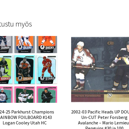
tustu myös
24-25 Parkhurst Champions
2002-03 Pacific Heads UP D
AINBOW FOILBOARD #143
Un-CUT Peter Forsberg
Logan Cooley Utah HC
Avalanche – Mario Lemieu
Penguins #30 ja 100