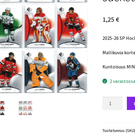
1,25
€
2025-26 SP Hoc
Mallikuvia korte
Kuntoisuus MIN
2 varastoss
2025-
26
SP
Hockey
Base
Tuotetunnus (SKU