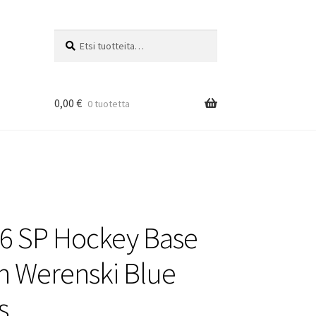
Etsi:
Haku
0,00
€
0 tuotetta
6 SP Hockey Base
h Werenski Blue
s