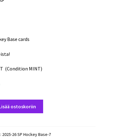
key Base cards
ista!
T (Condition MINT)
a
Lisää ostoskoriin
):
2025-26 SP Hockey Base-7