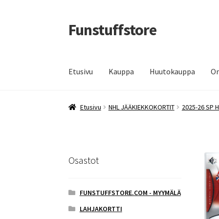
Funstuffstore
Siirry
Siirry
navigointiin
sisältöön
Etusivu
Kauppa
Huutokauppa
Om
Etusivu
NHL JÄÄKIEKKOKORTIT
2025-26 SP 
Osastot
FUNSTUFFSTORE.COM - MYYMÄLÄ
LAHJAKORTTI