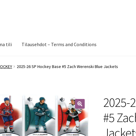
a tili
Tilausehdot – Terms and Conditions
HOCKEY
2025-26 SP Hockey Base #5 Zach Werenski Blue Jackets
2025-2
🔍
#5 Zac
Jacket