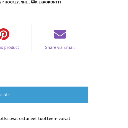
 SP HOCKEY
,
NHL JÄÄKIEKKOKORTIT
is product
Share via Email
ä ole.
jotka ovat ostaneet tuotteen- voivat