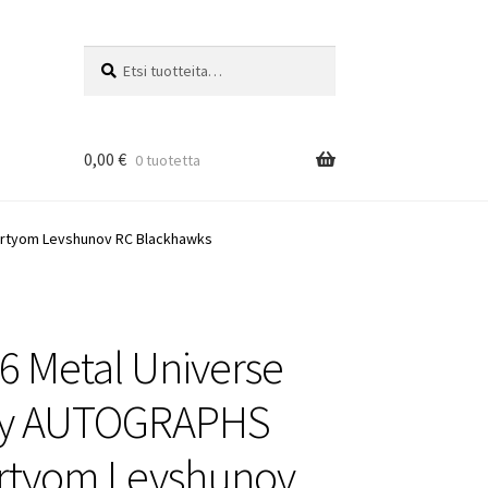
Etsi:
Haku
0,00
€
0 tuotetta
Artyom Levshunov RC Blackhawks
6 Metal Universe
y AUTOGRAPHS
rtyom Levshunov