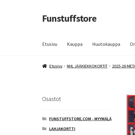
Funstuffstore
Siirry
Siirry
navigointiin
sisältöön
Etusivu
Kauppa
Huutokauppa
Om
Etusivu
NHL JÄÄKIEKKOKORTIT
2025-26 MET
Osastot
FUNSTUFFSTORE.COM - MYYMÄLÄ
LAHJAKORTTI