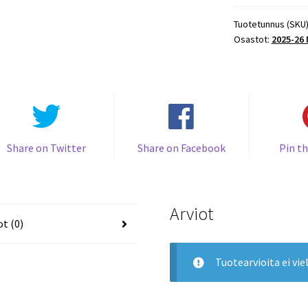
Universe
Hockey
Tuotetunnus (SKU
Osastot:
2025-26
AUTOGRAPHS
#149
Artyom
Levshunov
RC
Blackhawks
määrä
Share on Twitter
Share on Facebook
Pin th
Arviot
ot (0)
Tuotearvioita ei viel