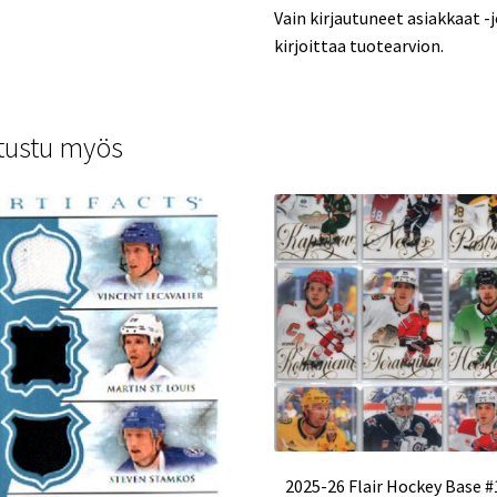
Vain kirjautuneet asiakkaat -
kirjoittaa tuotearvion.
tustu myös
2025-26 Flair Hockey Base #