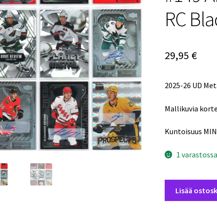
RC Bl
29,95
€
2025-26 UD Met
Mallikuvia korte
Kuntoisuus MIN
1 varastoss
2025-
Lisää ostosk
26
Metal