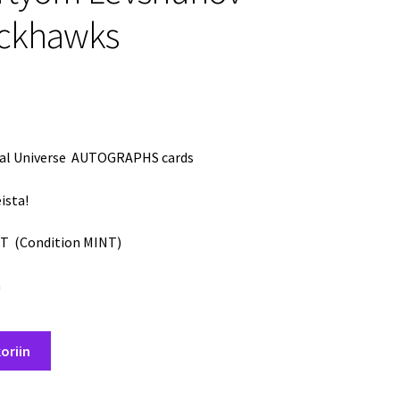
ackhawks
al Universe AUTOGRAPHS cards
ista!
T (Condition MINT)
a
oriin