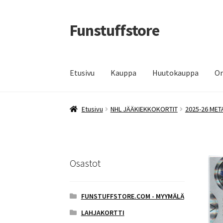
Funstuffstore
Siirry
Siirry
navigointiin
sisältöön
Etusivu
Kauppa
Huutokauppa
Om
Etusivu
NHL JÄÄKIEKKOKORTIT
2025-26 MET
Osastot
FUNSTUFFSTORE.COM - MYYMÄLÄ
LAHJAKORTTI