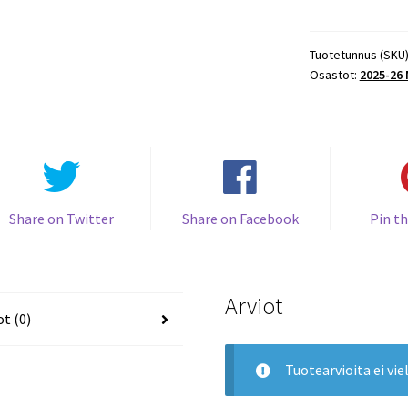
Metal
Universe
FRESH
Tuotetunnus (SKU
Osastot:
2025-26
FOUNDATIONS
#FF-
15
Matthew
Wood
Predators
määrä
Share on Twitter
Share on Facebook
Pin th
Arviot
ot (0)
Tuotearvioita ei viel