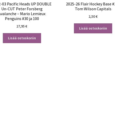
-03 Pacific Heads UP DOUBLE
2025-26 Flair Hockey Base #
Un-CUT Peter Forsberg
Tom Wilson Capitals
Avalanche – Mario Lemieux
2,50
€
Penguins #30 ja 100
27,95
€
Lisää ostoskoriin
Lisää ostoskoriin