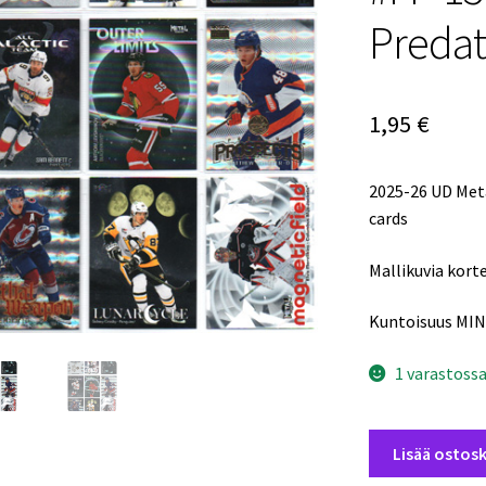
Predat
1,95
€
2025-26 UD Me
cards
Mallikuvia korte
Kuntoisuus MIN
1 varastoss
2025-
Lisää ostosk
26