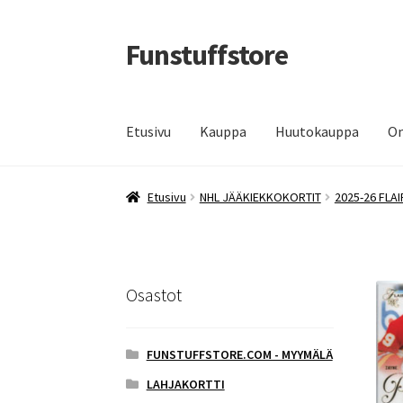
Funstuffstore
Siirry
Siirry
navigointiin
sisältöön
Etusivu
Kauppa
Huutokauppa
Om
Etusivu
NHL JÄÄKIEKKOKORTIT
2025-26 FLA
Osastot
FUNSTUFFSTORE.COM - MYYMÄLÄ
LAHJAKORTTI