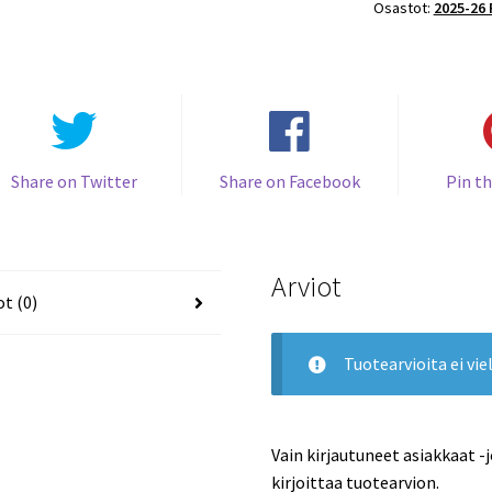
Osastot:
2025-26
#187
Karsen
Dorwart
Flyers
RC
määrä
Share on Twitter
Share on Facebook
Pin th
Arviot
ot (0)
Tuotearvioita ei viel
Vain kirjautuneet asiakkaat -
kirjoittaa tuotearvion.