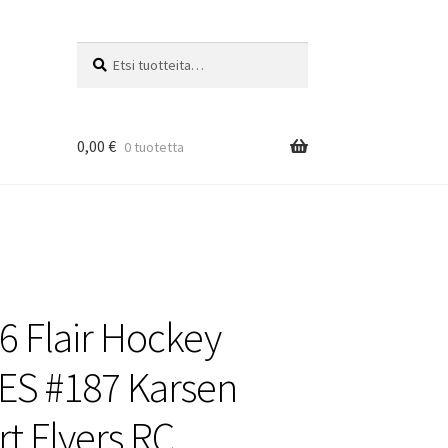
Etsi:
Haku
0,00
€
0 tuotetta
6 Flair Hockey
ES #187 Karsen
t Flyers RC