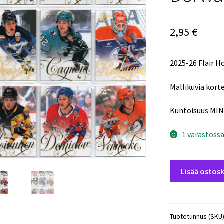
2,95
€
2025-26 Flair 
Mallikuvia korte
Kuntoisuus MIN
1 varastoss
2025-
Lisää ostosk
26
Flair
Hockey
ROOKIES
Tuotetunnus (SKU