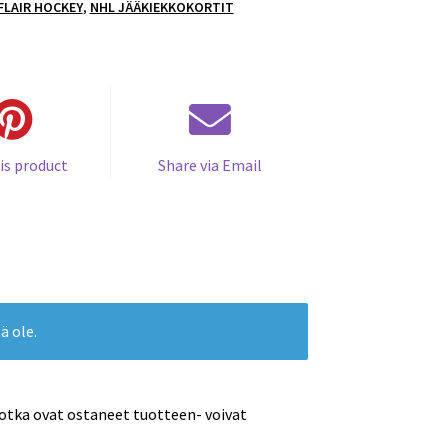
 FLAIR HOCKEY
,
NHL JÄÄKIEKKOKORTIT
is product
Share via Email
ä ole.
jotka ovat ostaneet tuotteen- voivat