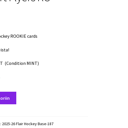
Hockey ROOKIE cards
ista!
T (Condition MINT)
a
oriin
):
2025-26 Flair Hockey Base-187