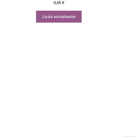
0,65
€
Lisää ostoskoriin