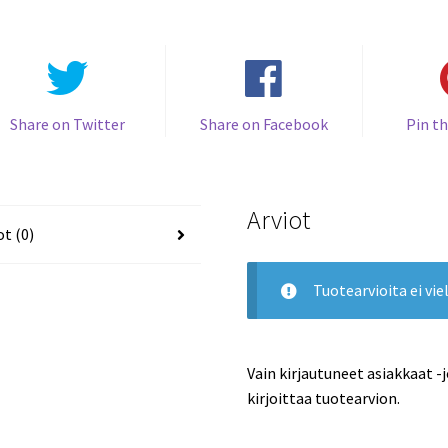
Bourque
Stars
määrä
Share on Twitter
Share on Facebook
Pin th
Arviot
ot (0)
Tuotearvioita ei viel
Vain kirjautuneet asiakkaat -
kirjoittaa tuotearvion.