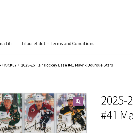
a tili
Tilausehdot – Terms and Conditions
IR HOCKEY
2025-26 Flair Hockey Base #41 Mavrik Bourque Stars
2025-2
🔍
#41 Ma