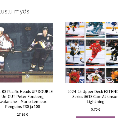
tustu myös
-03 Pacific Heads UP DOUBLE
2024-25 Upper Deck EXTEN
Un-CUT Peter Forsberg
Series #618 Cam Atkinso
Avalanche – Mario Lemieux
Lightning
Penguins #30 ja 100
0,70
€
27,95
€