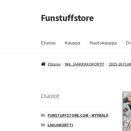
Funstuffstore
Siirry
Siirry
navigointiin
sisältöön
Etusivu
Kauppa
Huutokauppa
Om
Etusivu
NHL JÄÄKIEKKOKORTIT
2025-26 FLA
Osastot
FUNSTUFFSTORE.COM - MYYMÄLÄ
LAHJAKORTTI