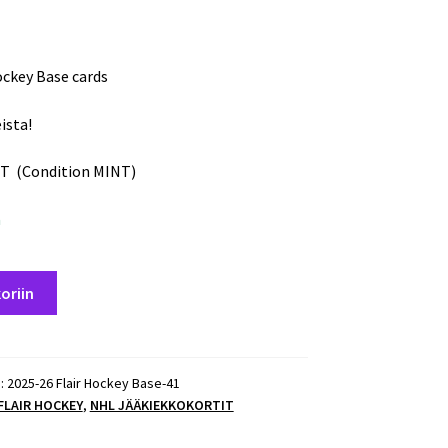
ockey Base cards
ista!
T (Condition MINT)
a
oriin
):
2025-26 Flair Hockey Base-41
 FLAIR HOCKEY
,
NHL JÄÄKIEKKOKORTIT