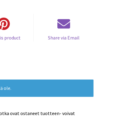
is product
Share via Email
ä ole.
jotka ovat ostaneet tuotteen- voivat