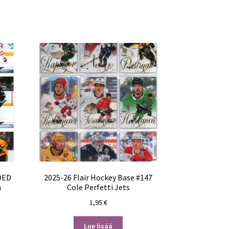
DED
2025-26 Flair Hockey Base #147
n
Cole Perfetti Jets
1,95
€
Lue lisää