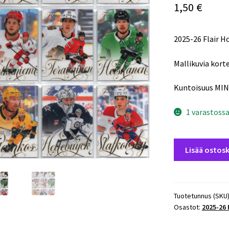
1,50
€
2025-26 Flair H
Mallikuvia korte
Kuntoisuus MIN
1 varastoss
2025-
Lisää ostosk
26
Flair
Hockey
Base
Tuotetunnus (SKU
Osastot:
2025-26
#41
Mavrik