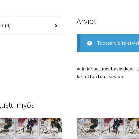
Arviot
ot (0)
Tuotearvioita ei viel
Vain kirjautuneet asiakkaat -
kirjoittaa tuotearvion.
tustu myös