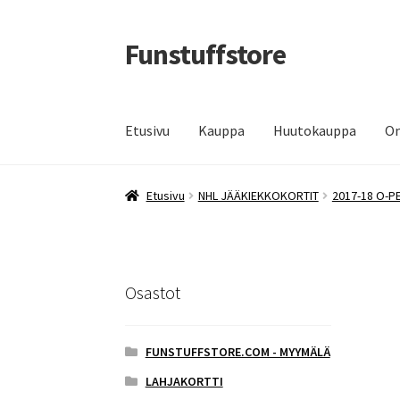
Funstuffstore
Siirry
Siirry
navigointiin
sisältöön
Etusivu
Kauppa
Huutokauppa
Om
Etusivu
NHL JÄÄKIEKKOKORTIT
2017-18 O-P
Osastot
FUNSTUFFSTORE.COM - MYYMÄLÄ
LAHJAKORTTI