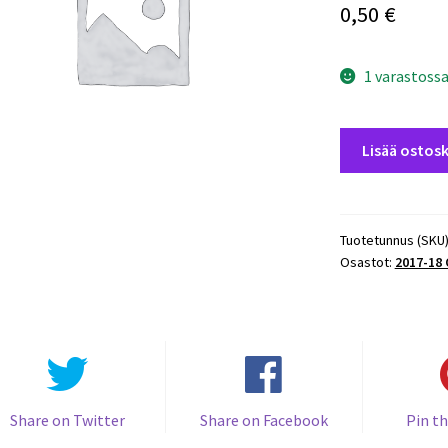
0,50
€
1 varastoss
2017-
Lisää ostosk
18
O-
Pee-
Chee
Tuotetunnus (SKU
Osastot:
2017-18
#73
Jannik
Hansen
-
Sharks
määrä
Share on Twitter
Share on Facebook
Pin th