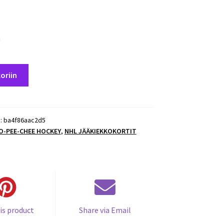
a
oriin
):
ba4f86aac2d5
 O-PEE-CHEE HOCKEY
,
NHL JÄÄKIEKKOKORTIT
is product
Share via Email