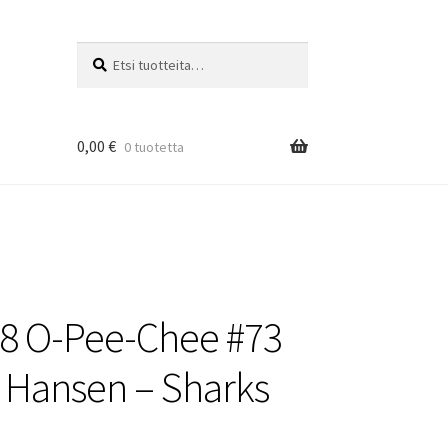
Etsi:
Haku
0,00
€
0 tuotetta
8 O-Pee-Chee #73
 Hansen – Sharks