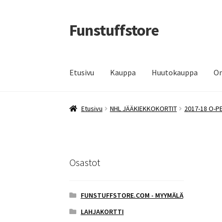
Funstuffstore
Siirry
Siirry
navigointiin
sisältöön
Etusivu
Kauppa
Huutokauppa
Om
Etusivu
NHL JÄÄKIEKKOKORTIT
2017-18 O-P
Osastot
FUNSTUFFSTORE.COM - MYYMÄLÄ
LAHJAKORTTI