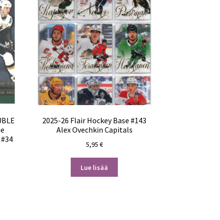
OUBLE
2025-26 Flair Hockey Base #143
ue
Alex Ovechkin Capitals
 #34
5,95
€
Lue lisää