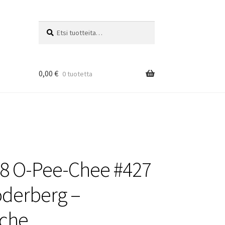
Etsi:
Haku
0,00
€
0 tuotetta
8 O-Pee-Chee #427
oderberg –
nche