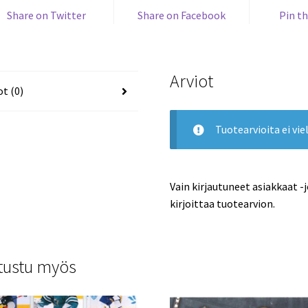
Share on Twitter
Share on Facebook
Pin th
Arviot
ot (0)
Tuotearvioita ei viel
Vain kirjautuneet asiakkaat -
kirjoittaa tuotearvion.
tustu myös