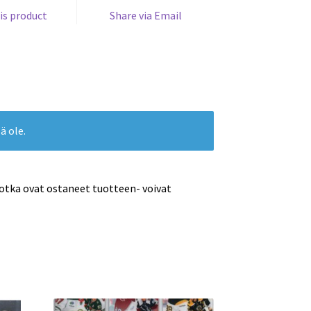
is product
Share via Email
ä ole.
jotka ovat ostaneet tuotteen- voivat