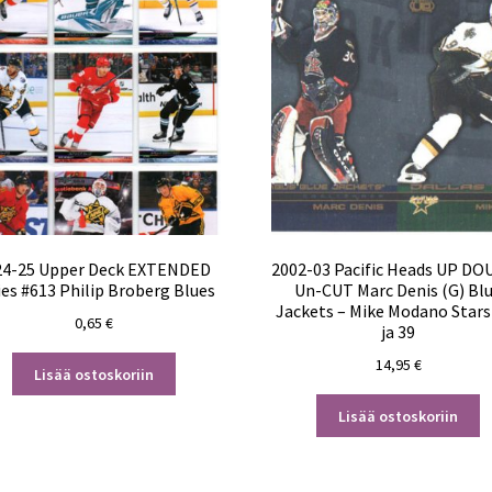
24-25 Upper Deck EXTENDED
2002-03 Pacific Heads UP D
ies #613 Philip Broberg Blues
Un-CUT Marc Denis (G) Bl
Jackets – Mike Modano Stars
0,65
€
ja 39
14,95
€
Lisää ostoskoriin
Lisää ostoskoriin