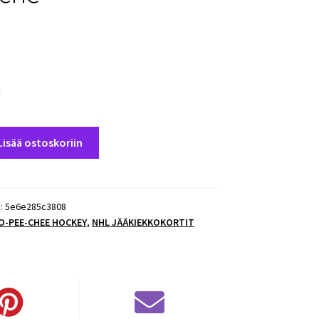
a
Lisää ostoskoriin
):
5e6e285c3808
 O-PEE-CHEE HOCKEY
,
NHL JÄÄKIEKKOKORTIT