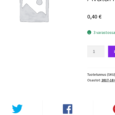
0,40
€
3 varastoss
2017-
18
O-
Pee-
Chee
Tuotetunnus (SKU
Osastot:
2017-18
#427
Carl
Soderberg
-
Avalanche
määrä