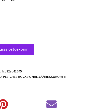
a
Lisää ostoskoriin
):
fcc32ac41645
 O-PEE-CHEE HOCKEY
,
NHL JÄÄKIEKKOKORTIT