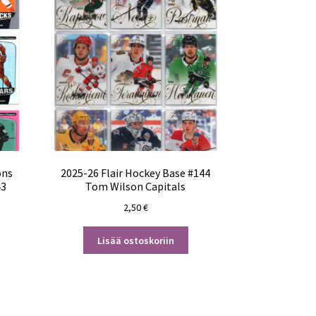
ons
2025-26 Flair Hockey Base #144
43
Tom Wilson Capitals
2,50
€
Lisää ostoskoriin