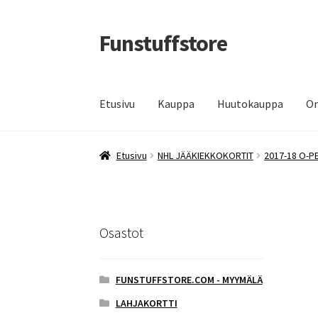
Funstuffstore
Siirry
Siirry
navigointiin
sisältöön
Etusivu
Kauppa
Huutokauppa
Om
Etusivu
NHL JÄÄKIEKKOKORTIT
2017-18 O-P
Osastot
FUNSTUFFSTORE.COM - MYYMÄLÄ
LAHJAKORTTI