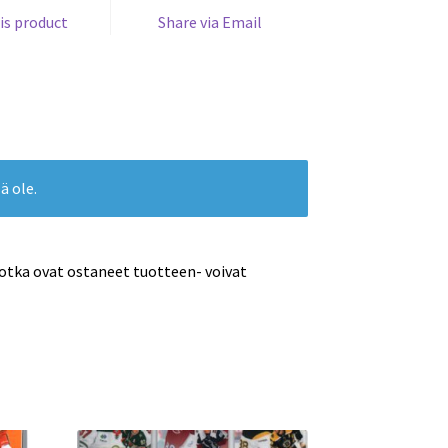
is product
Share via Email
ä ole.
jotka ovat ostaneet tuotteen- voivat