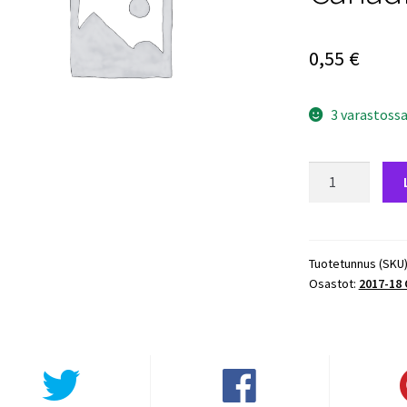
0,55
€
3 varastoss
2017-
18
O-
Pee-
Chee
Tuotetunnus (SKU
Osastot:
2017-18
#143
Brendan
Gallagher
-
Canadiens
määrä