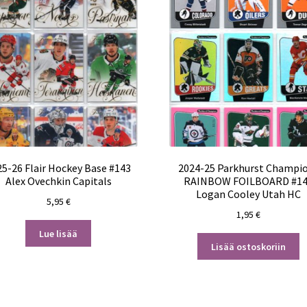
25-26 Flair Hockey Base #143
2024-25 Parkhurst Champi
Alex Ovechkin Capitals
RAINBOW FOILBOARD #1
Logan Cooley Utah HC
5,95
€
1,95
€
Lue lisää
Lisää ostoskoriin