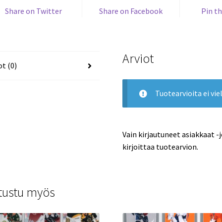
Share on Twitter
Share on Facebook
Pin th
Arviot
ot (0)
Tuotearvioita ei viel
Vain kirjautuneet asiakkaat -
kirjoittaa tuotearvion.
tustu myös