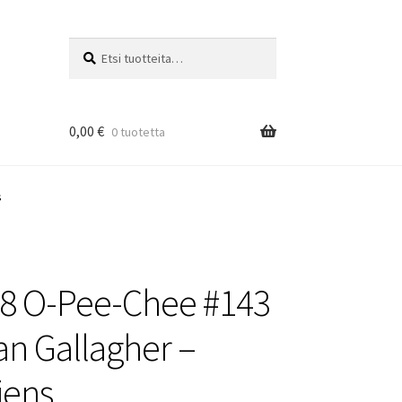
Etsi:
Haku
0,00
€
0 tuotetta
s
8 O-Pee-Chee #143
n Gallagher –
iens