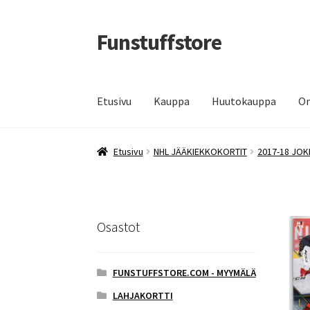
Funstuffstore
Siirry
Siirry
navigointiin
sisältöön
Etusivu
Kauppa
Huutokauppa
Om
Etusivu
NHL JÄÄKIEKKOKORTIT
2017-18 JOK
Osastot
FUNSTUFFSTORE.COM - MYYMÄLÄ
LAHJAKORTTI