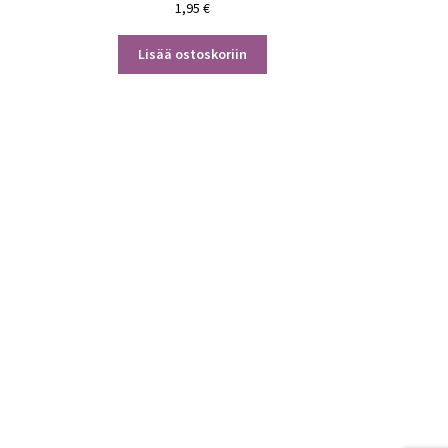
1,95
€
Lisää ostoskoriin