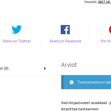
Osastot:
2017-18
HOME
/50
#JOK-
BAS-
002
Ryan
Zapolski
Share on Twitter
Share on Facebook
Pin th
(G)
Jokerit
määrä
Arviot
ot (0)
Tuotearvioita ei viel
Vain kirjautuneet asiakkaat -
kirjoittaa tuotearvion.