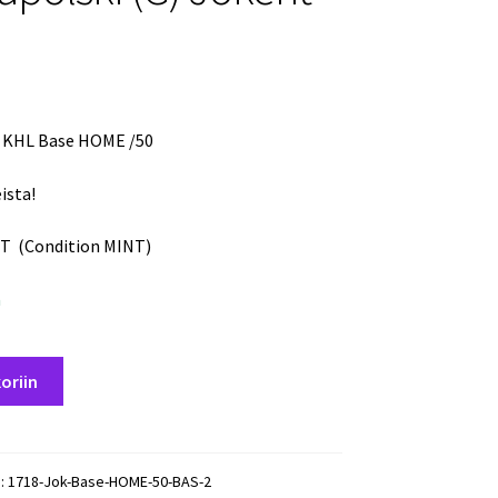
t KHL Base HOME /50
ista!
T (Condition MINT)
a
oriin
):
1718-Jok-Base-HOME-50-BAS-2