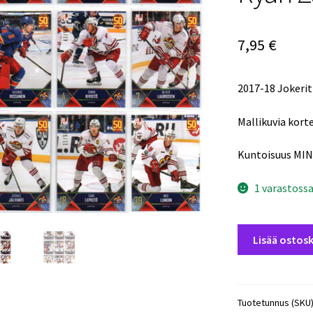
7,95
€
2017-18 Jokeri
Mallikuvia korte
Kuntoisuus MIN
1 varastoss
2017-
Lisää ostosk
18
Jokerit
KHL
Base
Tuotetunnus (SKU