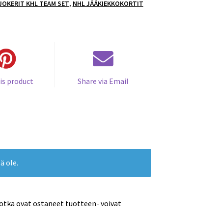
 JOKERIT KHL TEAM SET
,
NHL JÄÄKIEKKOKORTIT
is product
Share via Email
ä ole.
jotka ovat ostaneet tuotteen- voivat