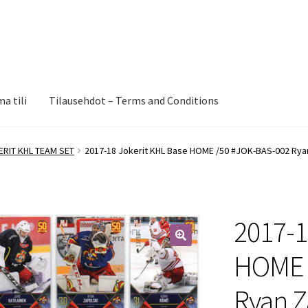
a tili
Tilausehdot – Terms and Conditions
ERIT KHL TEAM SET
2017-18 Jokerit KHL Base HOME /50 #JOK-BAS-002 Ryan 
2017-1
🔍
HOME 
Ryan Z