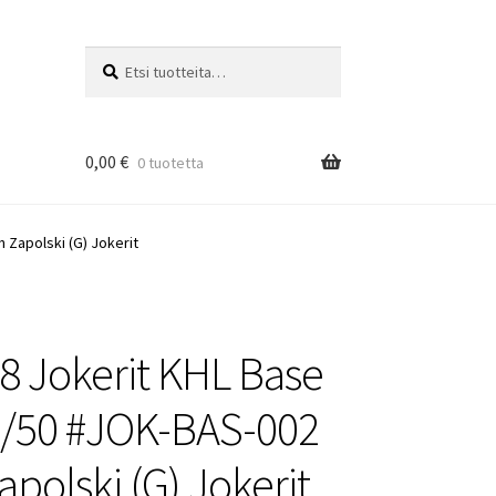
Etsi:
Haku
0,00
€
0 tuotetta
Zapolski (G) Jokerit
8 Jokerit KHL Base
/50 #JOK-BAS-002
apolski (G) Jokerit