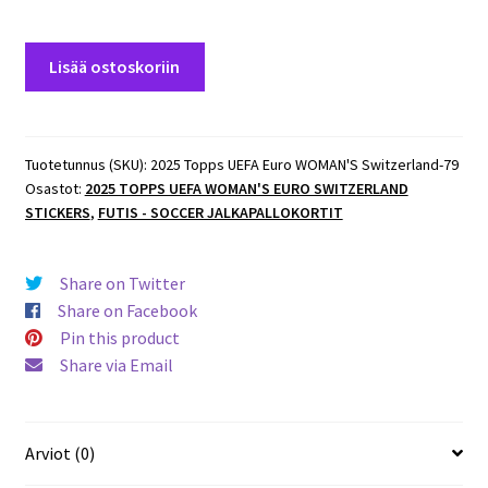
2025
Lisää ostoskoriin
Topps
UEFA
Euro
WOMAN'S
Tuotetunnus (SKU):
2025 Topps UEFA Euro WOMAN'S Switzerland-79
Osastot:
2025 TOPPS UEFA WOMAN'S EURO SWITZERLAND
Switzerland
STICKERS
,
FUTIS - SOCCER JALKAPALLOKORTIT
#79
Emma
Koivisto
Share on Twitter
(Finland)
Share on Facebook
määrä
Pin this product
Share via Email
Arviot (0)