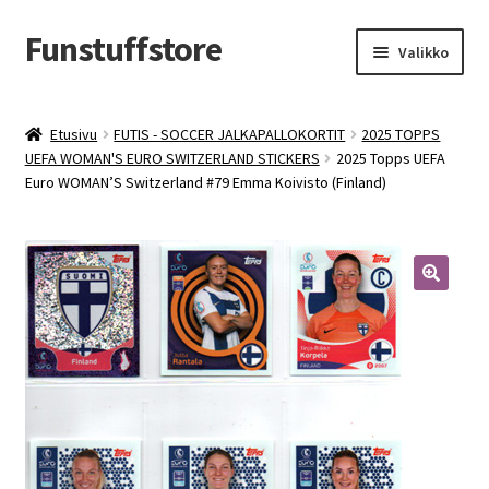
Funstuffstore
Siirry
Siirry
Valikko
navigointiin
sisältöön
Etusivu
FUTIS - SOCCER JALKAPALLOKORTIT
2025 TOPPS
UEFA WOMAN'S EURO SWITZERLAND STICKERS
2025 Topps UEFA
Euro WOMAN’S Switzerland #79 Emma Koivisto (Finland)
🔍