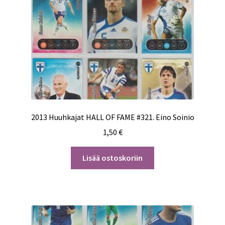
2013 Huuhkajat HALL OF FAME #321. Eino Soinio
1,50
€
Lisää ostoskoriin