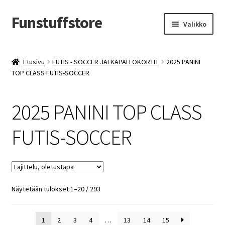
Funstuffstore
Siirry
Siirry
Valikko
navigointiin
sisältöön
Etusivu
FUTIS - SOCCER JALKAPALLOKORTIT
2025 PANINI
TOP CLASS FUTIS-SOCCER
2025 PANINI TOP CLASS
FUTIS-SOCCER
Näytetään tulokset 1–20 / 293
1
2
3
4
…
13
14
15