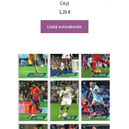
City)
1,25
€
Lisää ostoskoriin