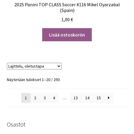
2025 Panini TOP CLASS Soccer #116 Mikel Oyarzabal
(Spain)
1,00
€
Lisää ostoskoriin
Näytetään tulokset 1–20 / 293
1
2
3
4
…
13
14
15
Osastot