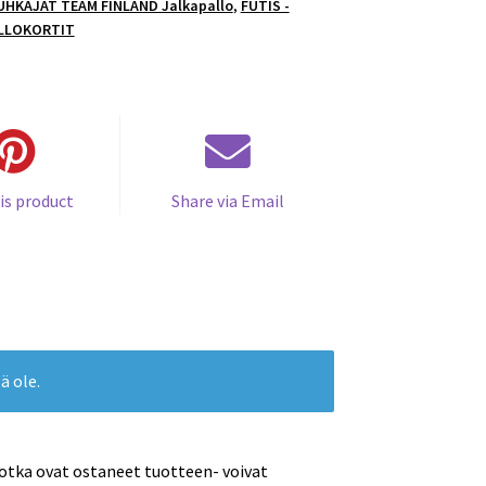
UHKAJAT TEAM FINLAND Jalkapallo
,
FUTIS -
LLOKORTIT
is product
Share via Email
ä ole.
jotka ovat ostaneet tuotteen- voivat