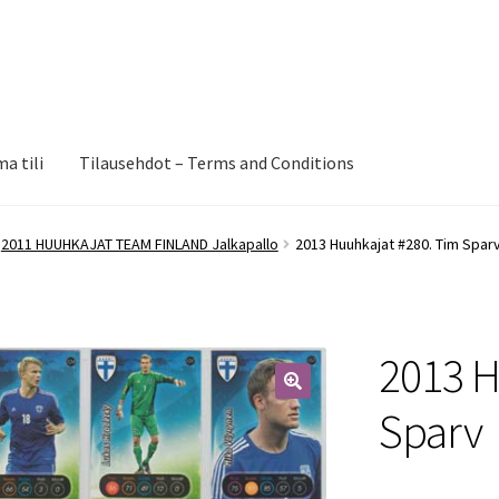
a tili
Tilausehdot – Terms and Conditions
2011 HUUHKAJAT TEAM FINLAND Jalkapallo
2013 Huuhkajat #280. Tim Spar
2013 H
🔍
Sparv