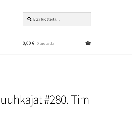
Etsi:
Haku
0,00
€
0 tuotetta
v
uuhkajat #280. Tim