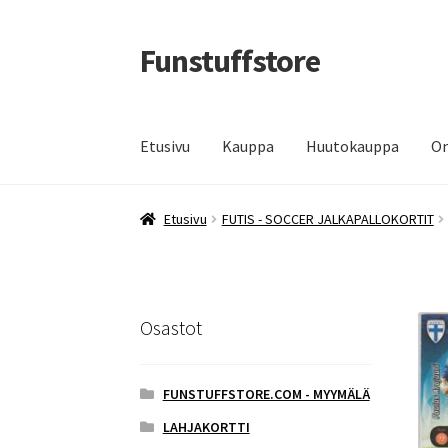
Funstuffstore
Siirry
Siirry
navigointiin
sisältöön
Etusivu
Kauppa
Huutokauppa
Om
Etusivu
FUTIS - SOCCER JALKAPALLOKORTIT
Osastot
FUNSTUFFSTORE.COM - MYYMÄLÄ
LAHJAKORTTI