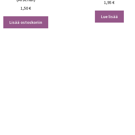
1,95
€
1,50
€
Lue lisää
Lisää ostoskoriin