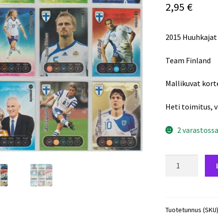
2,95
€
2015 Huuhkajat
Team Finland
Mallikuvat korte
Heti toimitus, 
2 varastoss
2013
Huuhkajat
#280.
Tim
Sparv
Tuotetunnus (SKU