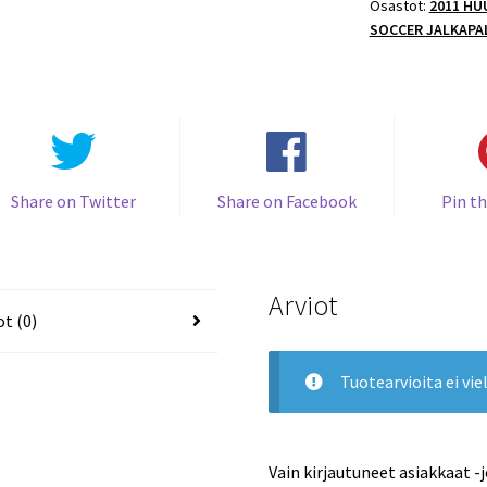
Osastot:
2011 HU
määrä
SOCCER JALKAPA
Share on Twitter
Share on Facebook
Pin th
Arviot
ot (0)
Tuotearvioita ei viel
Vain kirjautuneet asiakkaat -