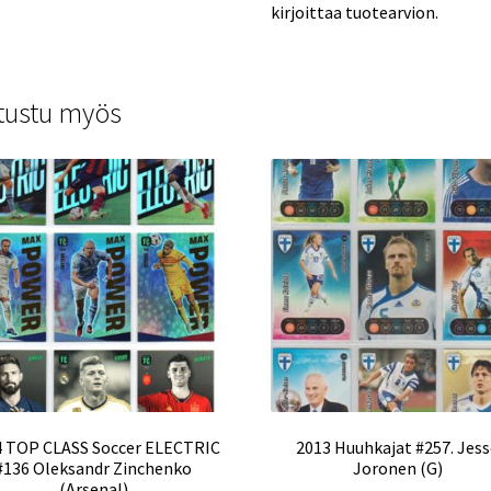
kirjoittaa tuotearvion.
tustu myös
4 TOP CLASS Soccer ELECTRIC
2013 Huuhkajat #257. Jes
#136 Oleksandr Zinchenko
Joronen (G)
(Arsenal)