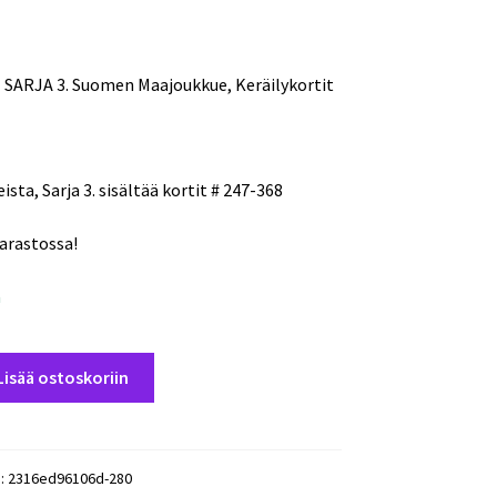
 SARJA 3. Suomen Maajoukkue, Keräilykortit
ista, Sarja 3. sisältää kortit # 247-368
varastossa!
a
Lisää ostoskoriin
):
2316ed96106d-280