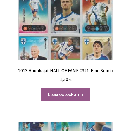
2013 Huuhkajat HALL OF FAME #321. Eino Soinio
1,50
€
Lisää ostoskoriin