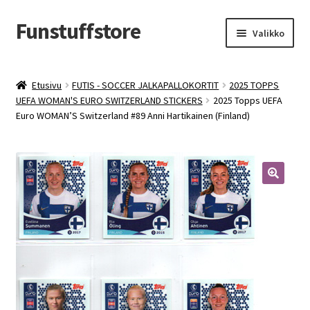
Funstuffstore
Siirry
Siirry
Valikko
navigointiin
sisältöön
Etusivu
FUTIS - SOCCER JALKAPALLOKORTIT
2025 TOPPS
UEFA WOMAN'S EURO SWITZERLAND STICKERS
2025 Topps UEFA
Euro WOMAN’S Switzerland #89 Anni Hartikainen (Finland)
🔍