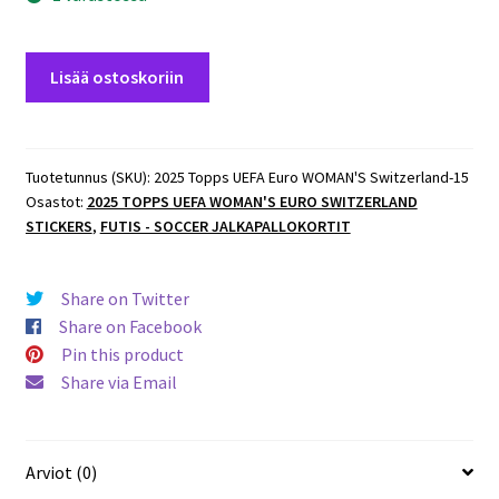
2025
Lisää ostoskoriin
Topps
UEFA
Euro
WOMAN'S
Tuotetunnus (SKU):
2025 Topps UEFA Euro WOMAN'S Switzerland-15
Osastot:
2025 TOPPS UEFA WOMAN'S EURO SWITZERLAND
Switzerland
STICKERS
,
FUTIS - SOCCER JALKAPALLOKORTIT
#89
Anni
Hartikainen
Share on Twitter
(Finland)
Share on Facebook
määrä
Pin this product
Share via Email
Arviot (0)