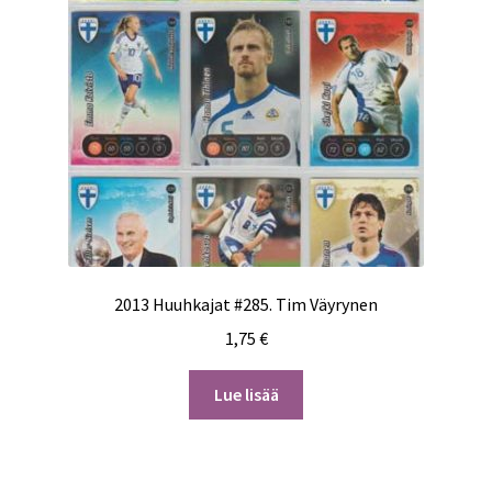
2013 Huuhkajat #285. Tim Väyrynen
1,75
€
Lue lisää