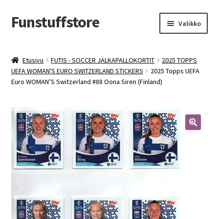
Funstuffstore
Siirry
Siirry
Valikko
navigointiin
sisältöön
Etusivu
FUTIS - SOCCER JALKAPALLOKORTIT
2025 TOPPS
UEFA WOMAN'S EURO SWITZERLAND STICKERS
2025 Topps UEFA
Euro WOMAN’S Switzerland #88 Oona Siren (Finland)
🔍