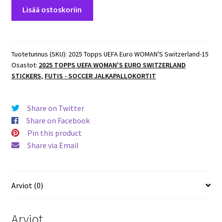
2025
Lisää ostoskoriin
Topps
UEFA
Euro
WOMAN'S
Tuotetunnus (SKU):
2025 Topps UEFA Euro WOMAN'S Switzerland-15
Osastot:
2025 TOPPS UEFA WOMAN'S EURO SWITZERLAND
Switzerland
STICKERS
,
FUTIS - SOCCER JALKAPALLOKORTIT
#88
Oona
Siren
Share on Twitter
(Finland)
Share on Facebook
määrä
Pin this product
Share via Email
Arviot (0)
Arviot