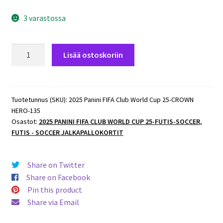
3 varastossa
2025
Lisää ostoskoriin
Panini
FIFA
Club
World
Tuotetunnus (SKU):
2025 Panini FIFA Club World Cup 25-CROWN
HERO-135
Cup
Osastot:
2025 PANINI FIFA CLUB WORLD CUP 25-FUTIS-SOCCER
,
CROWN
FUTIS - SOCCER JALKAPALLOKORTIT
HERO
#135
Federico
Share on Twitter
Dimarco
Share on Facebook
(FC
Pin this product
Internazionale)
Share via Email
määrä