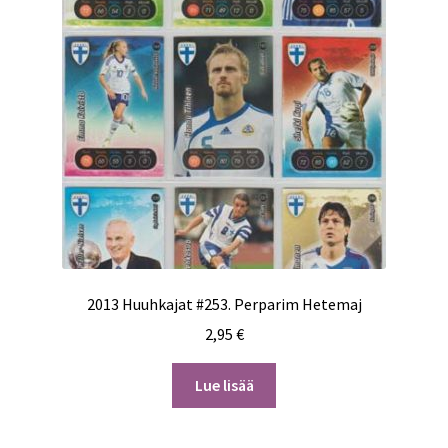
2013 Huuhkajat #253. Perparim Hetemaj
2,95
€
Lue lisää