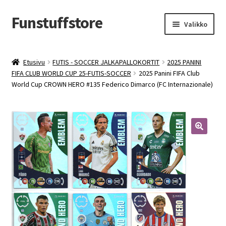
Funstuffstore
Siirry
Siirry
Valikko
navigointiin
sisältöön
Etusivu
FUTIS - SOCCER JALKAPALLOKORTIT
2025 PANINI
FIFA CLUB WORLD CUP 25-FUTIS-SOCCER
2025 Panini FIFA Club
World Cup CROWN HERO #135 Federico Dimarco (FC Internazionale)
🔍