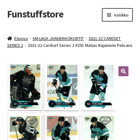
Funstuffstore
Siirry
Siirry
Valikko
navigointiin
sisältöön
Etusivu
SM-LIIGA JÄÄKIEKKOKORTIT
2021-22 CARDSET
SERIES 2
2021-22 Cardset Series 2 #291 Matias Rajaniemi Pelicans
🔍