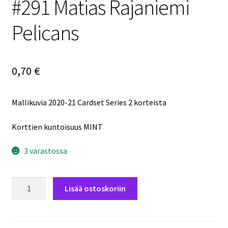
#291 Matias Rajaniemi
Pelicans
0,70
€
Mallikuvia 2020-21 Cardset Series 2 korteista
Korttien kuntoisuus MINT
3 varastossa
2021-
Lisää ostoskoriin
22
Cardset
Series