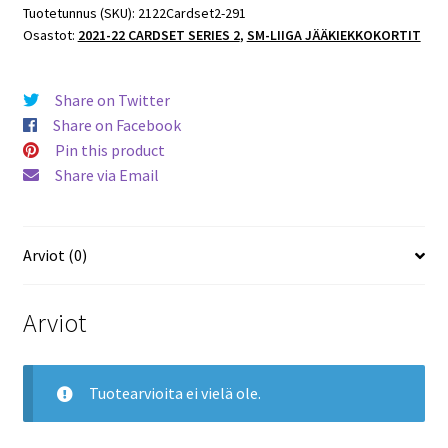
2
Tuotetunnus (SKU):
2122Cardset2-291
Osastot:
2021-22 CARDSET SERIES 2
,
SM-LIIGA JÄÄKIEKKOKORTIT
#291
Matias
Rajaniemi
Share on Twitter
Pelicans
Share on Facebook
määrä
Pin this product
Share via Email
Arviot (0)
Arviot
Tuotearvioita ei vielä ole.