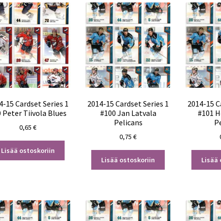
4-15 Cardset Series 1
2014-15 Cardset Series 1
2014-15 C
 Peter Tiivola Blues
#100 Jan Latvala
#101 H
Pelicans
P
0,65
€
0,75
€
Lisää ostoskoriin
Lisää ostoskoriin
Lisää 