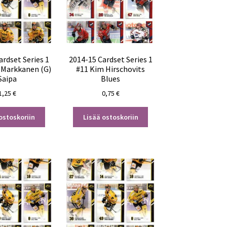
ardset Series 1
2014-15 Cardset Series 1
i Markkanen (G)
#11 Kim Hirschovits
Saipa
Blues
1,25
€
0,75
€
ostoskoriin
Lisää ostoskoriin