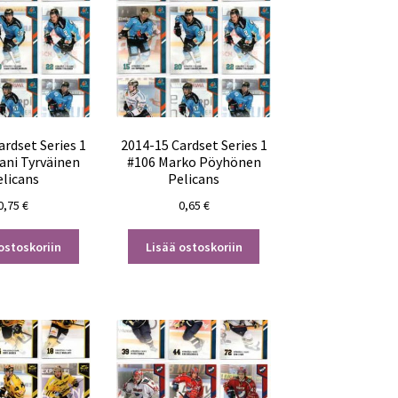
ardset Series 1
2014-15 Cardset Series 1
ani Tyrväinen
#106 Marko Pöyhönen
elicans
Pelicans
0,75
€
0,65
€
ostoskoriin
Lisää ostoskoriin