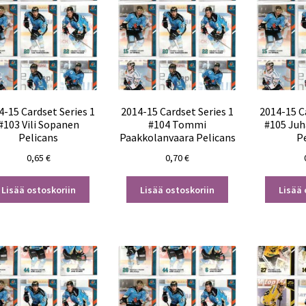
4-15 Cardset Series 1
2014-15 Cardset Series 1
2014-15 C
#103 Vili Sopanen
#104 Tommi
#105 Juh
Pelicans
Paakkolanvaara Pelicans
P
0,65
€
0,70
€
Lisää ostoskoriin
Lisää ostoskoriin
Lisää 