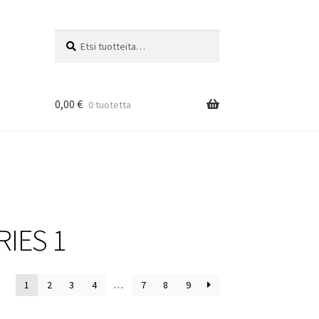
Etsi:
Haku
0,00
€
0 tuotetta
IES 1
1
2
3
4
…
7
8
9