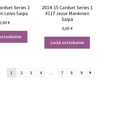
ardset Series 1
2014-15 Cardset Series 1
i Leivo Saipa
#117 Jesse Mankinen
Saipa
0,60
€
0,65
€
ostoskoriin
Lisää ostoskoriin
1
2
3
4
…
7
8
9