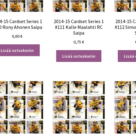
4-15 Cardset Series 1
2014-15 Cardset Series 1
2014-15 C
0 Rony Ahonen Saipa
#111 Kalle Maalahti RC
#112 Simo
Saipa
0,60
€
0,75
€
Lisää ostoskoriin
Lisää ostoskoriin
Lisää 