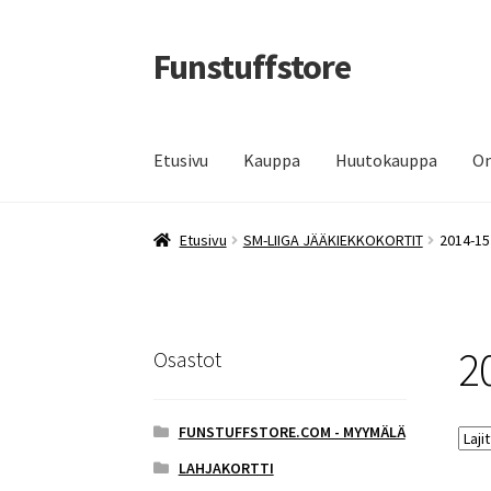
Funstuffstore
Siirry
Siirry
navigointiin
sisältöön
Etusivu
Kauppa
Huutokauppa
Om
Etusivu
SM-LIIGA JÄÄKIEKKOKORTIT
2014-15
2
Osastot
FUNSTUFFSTORE.COM - MYYMÄLÄ
LAHJAKORTTI