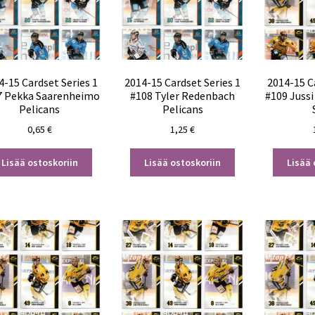
4-15 Cardset Series 1
2014-15 Cardset Series 1
2014-15 C
7 Pekka Saarenheimo
#108 Tyler Redenbach
#109 Juss
Pelicans
Pelicans
0,65
€
1,25
€
Lisää ostoskoriin
Lisää ostoskoriin
Lisää 