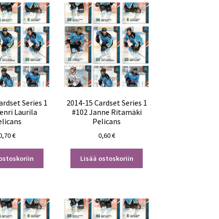
ardset Series 1
2014-15 Cardset Series 1
enri Laurila
#102 Janne Ritamäki
elicans
Pelicans
0,70
€
0,60
€
ostoskoriin
Lisää ostoskoriin