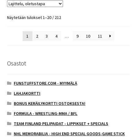
Näytetään tulokset 1–20 / 212
1
2
3
4
…
9
10
11
Osastot
FUNSTUFFSTORE.COM - MYYMÄLÄ
LAHJAKORTTI
BONUS KERÄILYKORTTI OSTOKSESTA!
FORMULA - WRESTLING-MMA / BFL
TEAM FINLAND PELIPAIDAT - LIPPIKSET + SPECIALS
NHL MEMORABILIA - HIGH END SPECIAL GOODS-GAME STICK