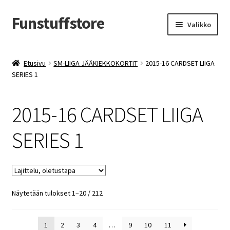
Funstuffstore
Siirry
Siirry
Valikko
navigointiin
sisältöön
Etusivu
SM-LIIGA JÄÄKIEKKOKORTIT
2015-16 CARDSET LIIGA
SERIES 1
2015-16 CARDSET LIIGA
SERIES 1
Näytetään tulokset 1–20 / 212
1
2
3
4
…
9
10
11