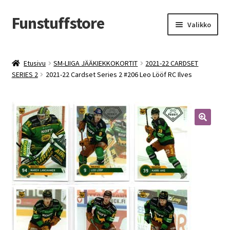
Funstuffstore
Siirry
Siirry
Valikko
navigointiin
sisältöön
Etusivu
SM-LIIGA JÄÄKIEKKOKORTIT
2021-22 CARDSET
SERIES 2
2021-22 Cardset Series 2 #206 Leo Lööf RC Ilves
🔍