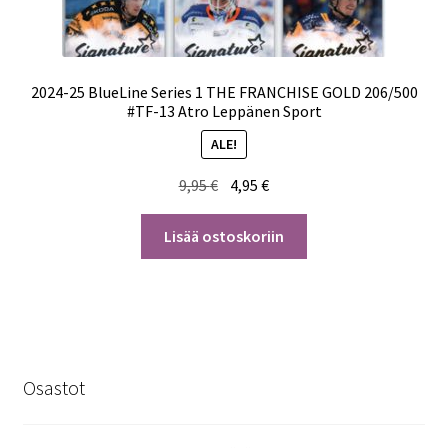
2024-25 BlueLine Series 1 THE FRANCHISE GOLD 206/500
#TF-13 Atro Leppänen Sport
ALE!
Alkuperäinen
Nykyinen
9,95
€
4,95
€
hinta
hinta
oli:
on:
Lisää ostoskoriin
9,95 €.
4,95 €.
Osastot