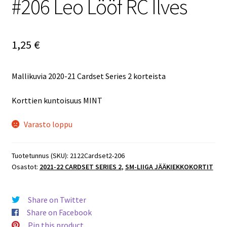
#206 Leo Lööf RC Ilves
1,25
€
Mallikuvia 2020-21 Cardset Series 2 korteista
Korttien kuntoisuus MINT
Varasto loppu
Tuotetunnus (SKU):
2122Cardset2-206
Osastot:
2021-22 CARDSET SERIES 2
,
SM-LIIGA JÄÄKIEKKOKORTIT
Share on Twitter
Share on Facebook
Pin this product