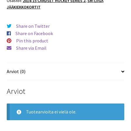
Osastot:
2014-15 CARDSET HOCKEY SERIES 2
,
SM-LIIGA
JÄÄKIEKKOKORTIT
Share on Twitter
Share on Facebook
Pin this product
Share via Email
Arviot (0)
Arviot
Tuotearvioita ei vielä ole.