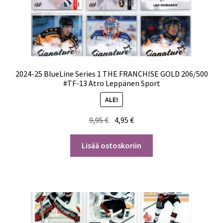
2024-25 BlueLine Series 1 THE FRANCHISE GOLD 206/500
#TF-13 Atro Leppänen Sport
ALE!
Alkuperäinen
Nykyinen
9,95
€
4,95
€
hinta
hinta
oli:
on:
Lisää ostoskoriin
9,95 €.
4,95 €.