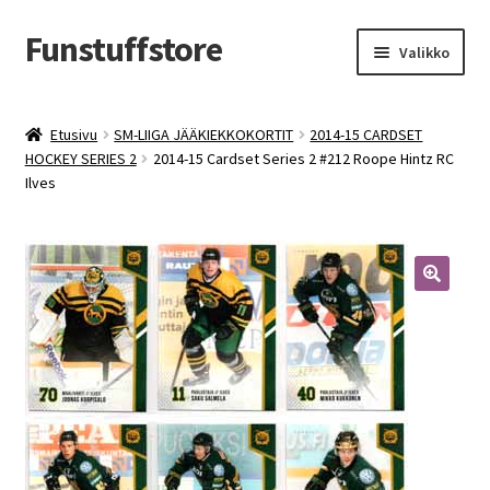
Funstuffstore
Siirry
Siirry
Valikko
navigointiin
sisältöön
Etusivu
SM-LIIGA JÄÄKIEKKOKORTIT
2014-15 CARDSET
HOCKEY SERIES 2
2014-15 Cardset Series 2 #212 Roope Hintz RC
Ilves
🔍