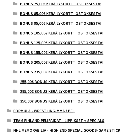
BONUS 75,00€ KERÄILYKORTTI OSTOKSESTA!
BONUS 85,00€ KERÄILYKORTTI OSTOKSESTA!
BONUS 95,00€ KERÄILYKORTTI OSTOKSESTA!
BONUS 105,00€ KERÄILYKORTTI OSTOKSESTA!
BONUS 125,00€ KERÄILYKORTTI OSTOKSESTA!
BONUS 155,00€ KERÄILYKORTTI OSTOKSESTA!
BONUS 205,00€ KERÄILYKORTTI OSTOKSESTA!
BONUS 235,00€ KERÄILYKORTTI OSTOKSESTA!
255,00€ BONUS KERÄILYKORTTI OSTOKSESTA!
295,00€ BONUS KERÄILYKORTTI OSTOKSESTA!
350,00€ BONUS KERÄILYKORTTI OSTOKSESTA!
FORMULA - WRESTLING-MMA / BFL
TEAM FINLAND PELIPAIDAT - LIPPIKSET + SPECIALS
NHL MEMORABILIA - HIGH END SPECIAL GOODS-GAME STICK