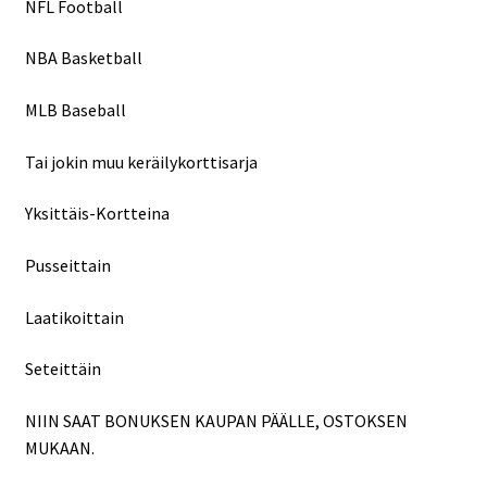
NFL Football
NBA Basketball
MLB Baseball
Tai jokin muu keräilykorttisarja
Yksittäis-Kortteina
Pusseittain
Laatikoittain
Seteittäin
NIIN SAAT BONUKSEN KAUPAN PÄÄLLE, OSTOKSEN
MUKAAN.