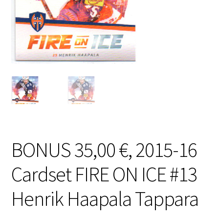
BONUS 35,00 €, 2015-16
Cardset FIRE ON ICE #13
Henrik Haapala Tappara