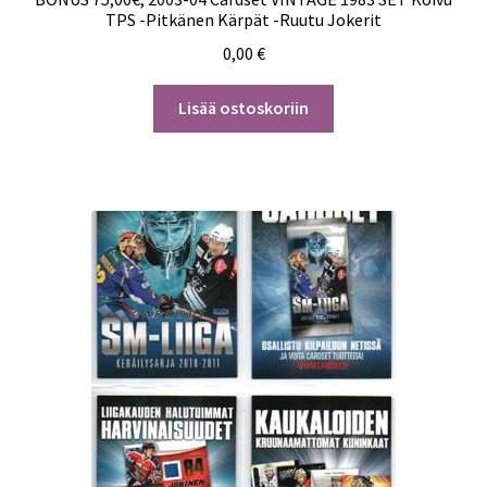
TPS -Pitkänen Kärpät -Ruutu Jokerit
0,00
€
Lisää ostoskoriin