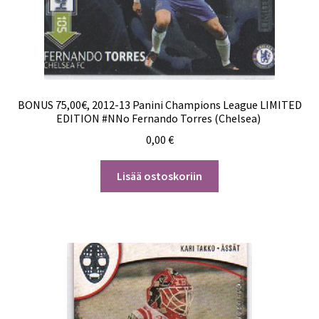
BONUS 75,00€, 2012-13 Panini Champions League LIMITED
EDITION #NNo Fernando Torres (Chelsea)
0,00
€
Lisää ostoskoriin