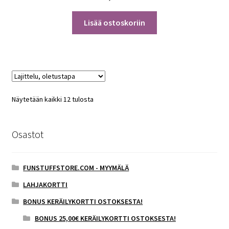
Lisää ostoskoriin
Näytetään kaikki 12 tulosta
Osastot
FUNSTUFFSTORE.COM - MYYMÄLÄ
LAHJAKORTTI
BONUS KERÄILYKORTTI OSTOKSESTA!
BONUS 25,00€ KERÄILYKORTTI OSTOKSESTA!