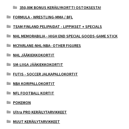
350,00€ BONUS KERÄILYKORTTI OSTOKSESTA!
FORMULA - WRESTLING-MMA / BFL
TEAM FINLAND PELIPAIDAT - LIPPIKSET + SPECIALS
NHL MEMORABILIA - HIGH END SPECIAL GOODS-GAME STICK
MCFARLANE-NHL-NBA- OTHER FIGURES
NHL JÄÄKIEKKOKORTIT
SM-LIIGA JÄÄKIEKKOKORTIT
FUTIS - SOCCER JALKAPALLOKORTIT
NBA KORIPALLOKORTIT
NFL FOOTBALL KORTIT
POKEMON
Ultra PRO KERÄILYTARVIKKEET
MUUT KERÄILYTARVIKKEET