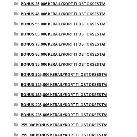
BONUS 35,00€ KERÄILYKORTTI OSTOKSESTA!
BONUS 45,00€ KERÄILYKORTTI OSTOKSESTA!
BONUS 55,00€ KERÄILYKORTTI OSTOKSESTA!
BONUS 65,00€ KERÄILYKORTTI OSTOKSESTA!
BONUS 75,00€ KERÄILYKORTTI OSTOKSESTA!
BONUS 85,00€ KERÄILYKORTTI OSTOKSESTA!
BONUS 95,00€ KERÄILYKORTTI OSTOKSESTA!
BONUS 105,00€ KERÄILYKORTTI OSTOKSESTA!
BONUS 125,00€ KERÄILYKORTTI OSTOKSESTA!
BONUS 155,00€ KERÄILYKORTTI OSTOKSESTA!
BONUS 205,00€ KERÄILYKORTTI OSTOKSESTA!
BONUS 235,00€ KERÄILYKORTTI OSTOKSESTA!
255,00€ BONUS KERÄILYKORTTI OSTOKSESTA!
295,00€ BONUS KERÄILYKORTTI OSTOKSESTA!