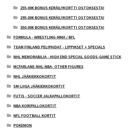
255,00€ BONUS KERÄILYKORTTI OSTOKSESTA!
295,00€ BONUS KERÄILYKORTTI OSTOKSESTA!
350,00€ BONUS KERÄILYKORTTI OSTOKSESTA!
FORMULA - WRESTLING-MMA / BFL
TEAM FINLAND PELIPAIDAT - LIPPIKSET + SPECIALS
NHL MEMORABILIA - HIGH END SPECIAL GOODS-GAME STICK
MCFARLANE-NHL-NBA- OTHER FIGURES
NHL JÄÄKIEKKOKORTIT
SM-LIIGA JÄÄKIEKKOKORTIT
FUTIS - SOCCER JALKAPALLOKORTIT
NBA KORIPALLOKORTIT
NFL FOOTBALL KORTIT
POKEMON