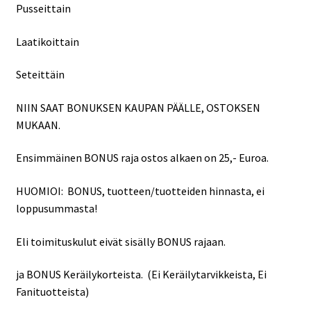
Pusseittain
Laatikoittain
Seteittäin
NIIN SAAT BONUKSEN KAUPAN PÄÄLLE, OSTOKSEN
MUKAAN.
Ensimmäinen BONUS raja ostos alkaen on 25,- Euroa.
HUOMIOI: BONUS, tuotteen/tuotteiden hinnasta, ei
loppusummasta!
Eli toimituskulut eivät sisälly BONUS rajaan.
ja BONUS Keräilykorteista. (Ei Keräilytarvikkeista, Ei
Fanituotteista)