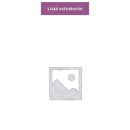
Lisää ostoskoriin