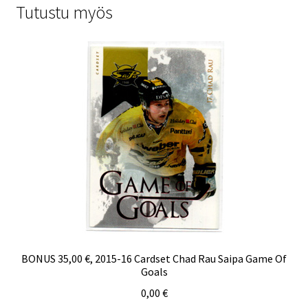
Tutustu myös
BONUS 35,00 €, 2015-16 Cardset Chad Rau Saipa Game Of
Goals
0,00
€