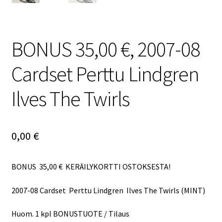
BONUS 35,00 €, 2007-08
Cardset Perttu Lindgren
Ilves The Twirls
0,00
€
BONUS 35,00 € KERÄILYKORTTI OSTOKSESTA!
2007-08 Cardset Perttu Lindgren Ilves The Twirls (MINT)
Huom. 1 kpl BONUSTUOTE / Tilaus