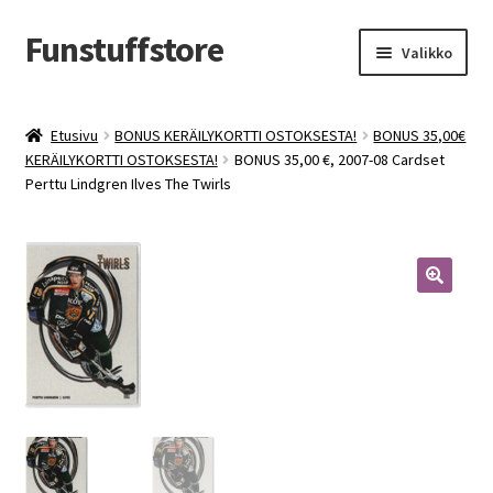
Funstuffstore
Siirry
Siirry
Valikko
navigointiin
sisältöön
Etusivu
BONUS KERÄILYKORTTI OSTOKSESTA!
BONUS 35,00€
KERÄILYKORTTI OSTOKSESTA!
BONUS 35,00 €, 2007-08 Cardset
Perttu Lindgren Ilves The Twirls
🔍