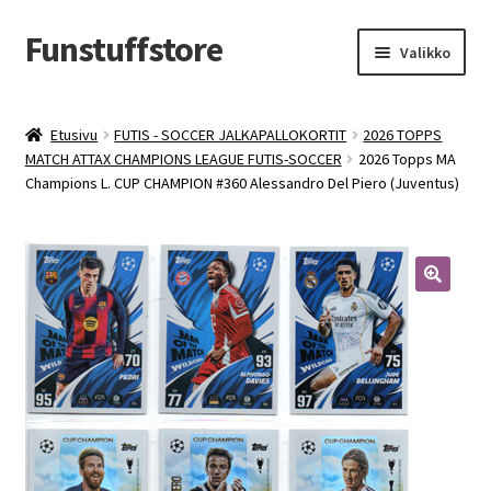
Funstuffstore
Siirry
Siirry
Valikko
navigointiin
sisältöön
Etusivu
FUTIS - SOCCER JALKAPALLOKORTIT
2026 TOPPS
MATCH ATTAX CHAMPIONS LEAGUE FUTIS-SOCCER
2026 Topps MA
Champions L. CUP CHAMPION #360 Alessandro Del Piero (Juventus)
🔍