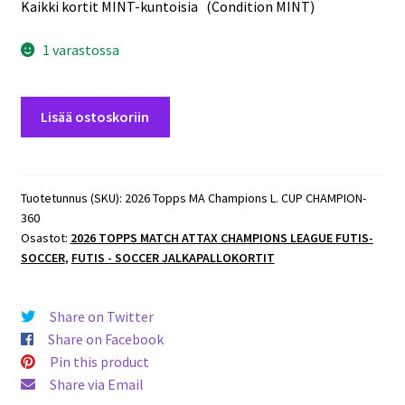
Kaikki kortit MINT-kuntoisia (Condition MINT)
1 varastossa
2026
Lisää ostoskoriin
Topps
MA
Champions
L.
Tuotetunnus (SKU):
2026 Topps MA Champions L. CUP CHAMPION-
360
CUP
Osastot:
2026 TOPPS MATCH ATTAX CHAMPIONS LEAGUE FUTIS-
CHAMPION
SOCCER
,
FUTIS - SOCCER JALKAPALLOKORTIT
#360
Alessandro
Del
Share on Twitter
Piero
Share on Facebook
(Juventus)
Pin this product
määrä
Share via Email