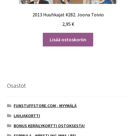
2013 Huuhkajat #282. Joona Toivio
2,95
€
Lisää ostoskoriin
Osastot
FUNSTUFFSTORE.COM - MYYMÄLÄ
LAHJAKORTTI
BONUS KERÄILYKORTTI OSTOKSESTA!
FORMULA - WRESTLING-MMA / BFL