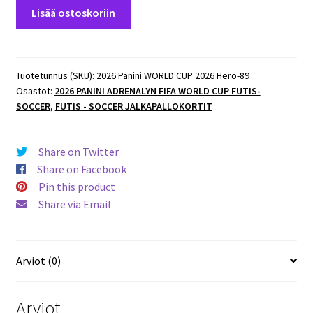
2026
Lisää ostoskoriin
Panini
WORLD
CUP
2026
Tuotetunnus (SKU):
2026 Panini WORLD CUP 2026 Hero-89
Osastot:
2026 PANINI ADRENALYN FIFA WORLD CUP FUTIS-
Hero #89
SOCCER
,
FUTIS - SOCCER JALKAPALLOKORTIT
Ismaël
Koné
(Canada)
Share on Twitter
määrä
Share on Facebook
Pin this product
Share via Email
Arviot (0)
Arviot