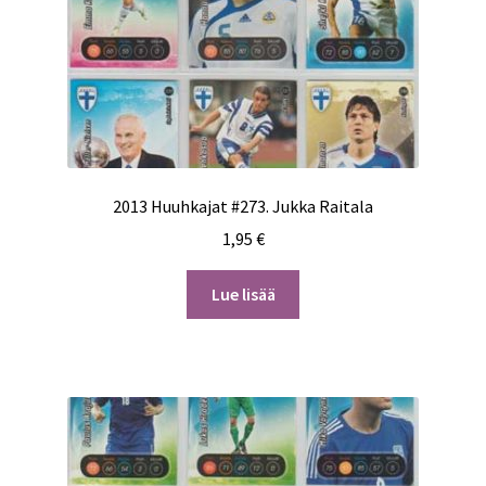
2013 Huuhkajat #273. Jukka Raitala
1,95
€
Lue lisää