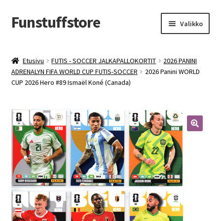
Funstuffstore
Siirry
Siirry
Valikko
navigointiin
sisältöön
Etusivu
FUTIS - SOCCER JALKAPALLOKORTIT
2026 PANINI
ADRENALYN FIFA WORLD CUP FUTIS-SOCCER
2026 Panini WORLD
CUP 2026 Hero #89 Ismaël Koné (Canada)
🔍