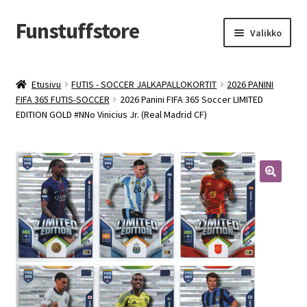
Funstuffstore
Siirry
Siirry
Valikko
navigointiin
sisältöön
Etusivu
FUTIS - SOCCER JALKAPALLOKORTIT
2026 PANINI
FIFA 365 FUTIS-SOCCER
2026 Panini FIFA 365 Soccer LIMITED
EDITION GOLD #NNo Vinicius Jr. (Real Madrid CF)
🔍