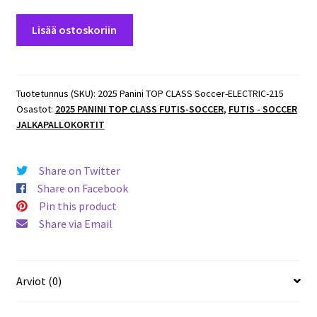
2025
Lisää ostoskoriin
Panini
TOP
CLASS
Soccer
Tuotetunnus (SKU):
2025 Panini TOP CLASS Soccer-ELECTRIC-215
Osastot:
2025 PANINI TOP CLASS FUTIS-SOCCER
,
FUTIS - SOCCER
IMPACT
JALKAPALLOKORTIT
HERO
#215
Federico
Share on Twitter
Dimarco
Share on Facebook
(Italy)
Pin this product
määrä
Share via Email
Arviot (0)