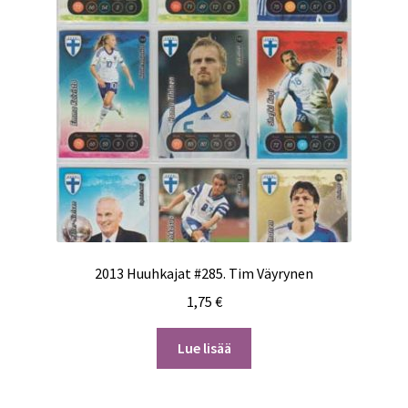
2013 Huuhkajat #285. Tim Väyrynen
1,75
€
Lue lisää