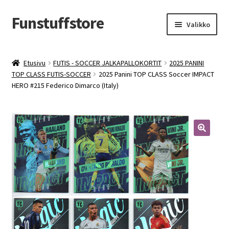
Funstuffstore
Siirry
Siirry
Valikko
navigointiin
sisältöön
Etusivu
FUTIS - SOCCER JALKAPALLOKORTIT
2025 PANINI
TOP CLASS FUTIS-SOCCER
2025 Panini TOP CLASS Soccer IMPACT
HERO #215 Federico Dimarco (Italy)
🔍