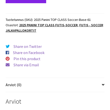
Panini
TOP
CLASS
Soccer
Tuotetunnus (SKU):
2025 Panini TOP CLASS Soccer-Base-61
Osastot:
2025 PANINI TOP CLASS FUTIS-SOCCER
,
FUTIS - SOCCER
#61
JALKAPALLOKORTIT
Manuel
Locatelli
(Italy)
Share on Twitter
määrä
Share on Facebook
Pin this product
Share via Email
Arviot (0)
Arviot