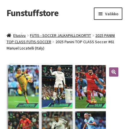
Funstuffstore
Siirry
Siirry
Valikko
navigointiin
sisältöön
Etusivu
FUTIS - SOCCER JALKAPALLOKORTIT
2025 PANINI
TOP CLASS FUTIS-SOCCER
2025 Panini TOP CLASS Soccer #61
Manuel Locatelli (Italy)
🔍