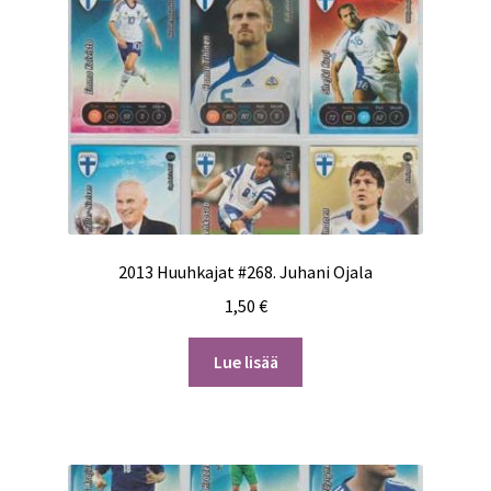
2013 Huuhkajat #268. Juhani Ojala
1,50
€
Lue lisää