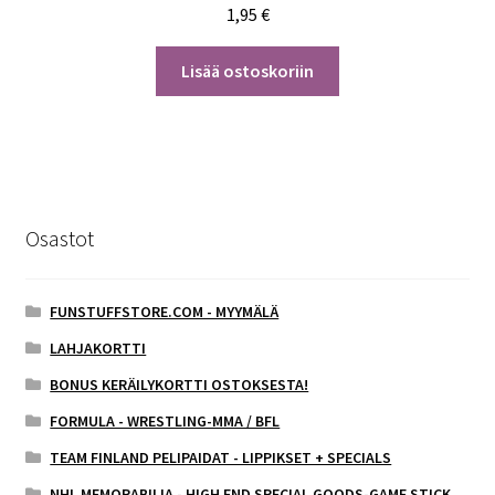
1,95
€
Lisää ostoskoriin
Osastot
FUNSTUFFSTORE.COM - MYYMÄLÄ
LAHJAKORTTI
BONUS KERÄILYKORTTI OSTOKSESTA!
FORMULA - WRESTLING-MMA / BFL
TEAM FINLAND PELIPAIDAT - LIPPIKSET + SPECIALS
NHL MEMORABILIA - HIGH END SPECIAL GOODS-GAME STICK