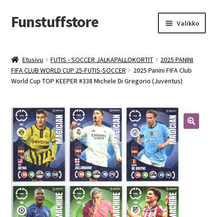
Funstuffstore
Siirry
Siirry
Valikko
navigointiin
sisältöön
Etusivu
FUTIS - SOCCER JALKAPALLOKORTIT
2025 PANINI
FIFA CLUB WORLD CUP 25-FUTIS-SOCCER
2025 Panini FIFA Club
World Cup TOP KEEPER #338 Michele Di Gregorio (Juventus)
🔍