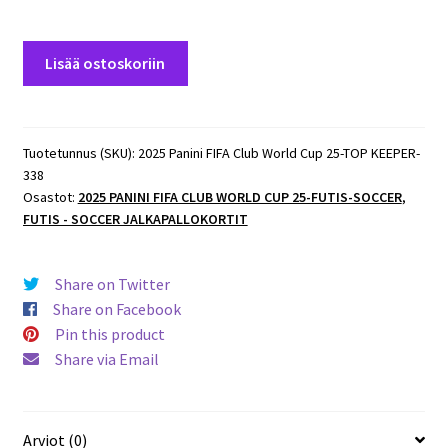
2025
Lisää ostoskoriin
Panini
FIFA
Club
World
Tuotetunnus (SKU):
2025 Panini FIFA Club World Cup 25-TOP KEEPER-
338
Cup
Osastot:
2025 PANINI FIFA CLUB WORLD CUP 25-FUTIS-SOCCER
,
TOP
FUTIS - SOCCER JALKAPALLOKORTIT
KEEPER
#338
Michele
Share on Twitter
Di
Share on Facebook
Gregorio
Pin this product
(Juventus)
Share via Email
määrä
Arviot (0)