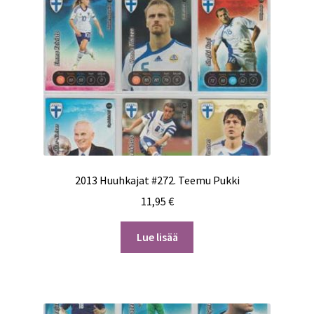
2013 Huuhkajat #272. Teemu Pukki
11,95
€
Lue lisää