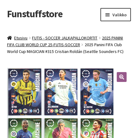
Funstuffstore
Siirry
Siirry
Valikko
navigointiin
sisältöön
Etusivu
FUTIS - SOCCER JALKAPALLOKORTIT
2025 PANINI
FIFA CLUB WORLD CUP 25-FUTIS-SOCCER
2025 Panini FIFA Club
World Cup MAGICIAN #315 Cristian Roldán (Seattle Sounders FC)
🔍