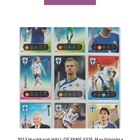
2013 Huuhkajat HALL OF FAME #325. Max Viinioksa