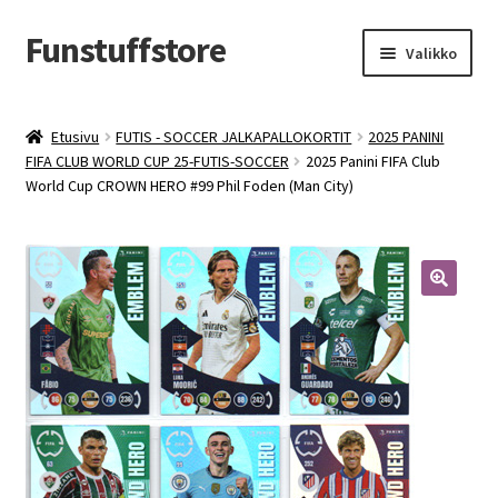
Funstuffstore
Siirry
Siirry
Valikko
navigointiin
sisältöön
Etusivu
FUTIS - SOCCER JALKAPALLOKORTIT
2025 PANINI
FIFA CLUB WORLD CUP 25-FUTIS-SOCCER
2025 Panini FIFA Club
World Cup CROWN HERO #99 Phil Foden (Man City)
🔍