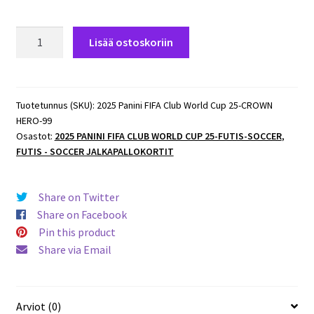
2025
Lisää ostoskoriin
Panini
FIFA
Club
World
Tuotetunnus (SKU):
2025 Panini FIFA Club World Cup 25-CROWN
HERO-99
Cup
Osastot:
2025 PANINI FIFA CLUB WORLD CUP 25-FUTIS-SOCCER
,
CROWN
FUTIS - SOCCER JALKAPALLOKORTIT
HERO
#99
Phil
Share on Twitter
Foden
Share on Facebook
(Man
Pin this product
City)
Share via Email
määrä
Arviot (0)