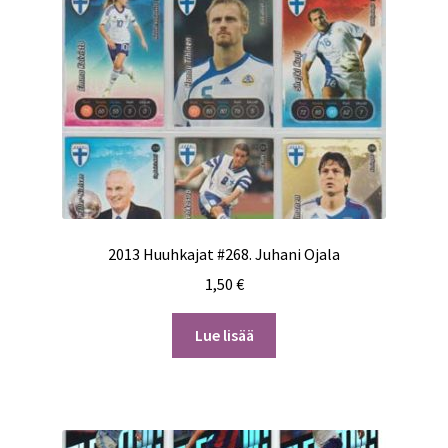
2013 Huuhkajat #268. Juhani Ojala
1,50
€
Lue lisää