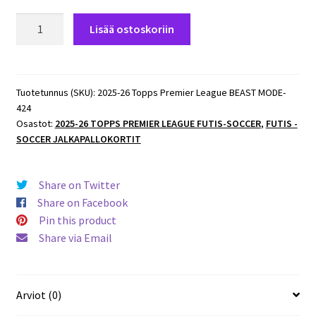
2025-
Lisää ostoskoriin
26
Topps
Premier
League
Tuotetunnus (SKU):
2025-26 Topps Premier League BEAST MODE-
424
BEAST
Osastot:
2025-26 TOPPS PREMIER LEAGUE FUTIS-SOCCER
,
FUTIS -
MODE
SOCCER JALKAPALLOKORTIT
#424
Yoane
Wissa
Share on Twitter
Brentford
Share on Facebook
määrä
Pin this product
Share via Email
Arviot (0)