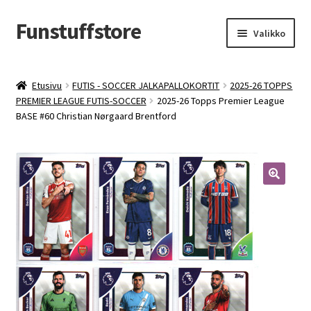
Funstuffstore
Siirry
Siirry
Valikko
navigointiin
sisältöön
Etusivu
FUTIS - SOCCER JALKAPALLOKORTIT
2025-26 TOPPS
PREMIER LEAGUE FUTIS-SOCCER
2025-26 Topps Premier League
BASE #60 Christian Nørgaard Brentford
🔍