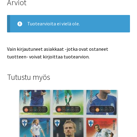
Arviot
Tuotearvioita ei vielä ole.
Vain kirjautuneet asiakkaat -jotka ovat ostaneet
tuotteen- voivat kirjoittaa tuotearvion.
Tutustu myös