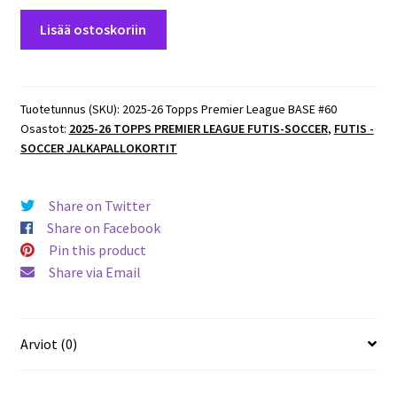
2025-
Lisää ostoskoriin
26
Topps
Premier
League
Tuotetunnus (SKU):
2025-26 Topps Premier League BASE #60
Osastot:
2025-26 TOPPS PREMIER LEAGUE FUTIS-SOCCER
,
FUTIS -
BASE
SOCCER JALKAPALLOKORTIT
#60
Christian
Nørgaard
Share on Twitter
Brentford
Share on Facebook
määrä
Pin this product
Share via Email
Arviot (0)