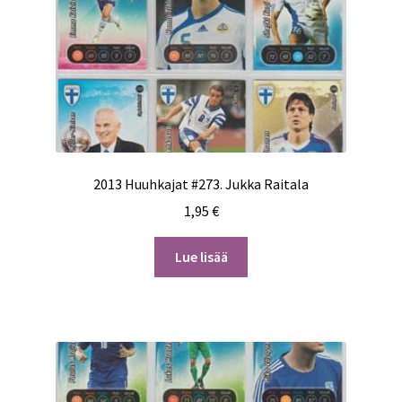
2013 Huuhkajat #273. Jukka Raitala
1,95
€
Lue lisää